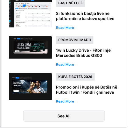
BAST NË LOJË
Si funksionon bastja live në
platformën e basteve sportive
1win
Read More
PROMOVIM I MADH
1win Lucky Drive - Fitoni një
Mercedes Brabus G800
Read More
KUPA E BOTËS 2026
Promocioni i Kupës së Botës në
Futboll 1win : Fondi i çmimeve
prej 5,000,000 USDT për bastet
Read More
e Kupës së Botës FIFA
See All