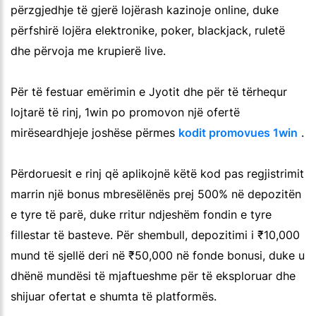
përzgjedhje të gjerë lojërash kazinoje online, duke
përfshirë lojëra elektronike, poker, blackjack, ruletë
dhe përvoja me krupierë live.
Për të festuar emërimin e Jyotit dhe për të tërhequr
lojtarë të rinj, 1win po promovon një ofertë
mirëseardhjeje joshëse përmes
kodit promovues 1win
.
Përdoruesit e rinj që aplikojnë këtë kod pas regjistrimit
marrin një bonus mbresëlënës prej 500% në depozitën
e tyre të parë, duke rritur ndjeshëm fondin e tyre
fillestar të basteve. Për shembull, depozitimi i ₹10,000
mund të sjellë deri në ₹50,000 në fonde bonusi, duke u
dhënë mundësi të mjaftueshme për të eksploruar dhe
shijuar ofertat e shumta të platformës.