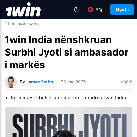
SQ
Sign in
Bast sportiv
1win India nënshkruan
Surbhi Jyoti si ambasador
i markës
Share
By
James Smith
23 maj 2025
Surbhi Jyot bëhet ambasadori i markës 1win India