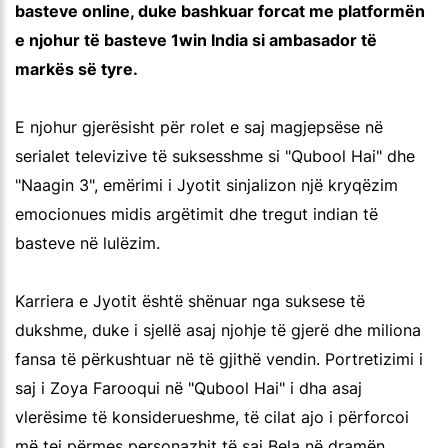
basteve online, duke bashkuar forcat me platformën
e njohur të basteve 1win India si ambasador të
markës së tyre.
E njohur gjerësisht për rolet e saj magjepsëse në
serialet televizive të suksesshme si "Qubool Hai" dhe
"Naagin 3", emërimi i Jyotit sinjalizon një kryqëzim
emocionues midis argëtimit dhe tregut indian të
basteve në lulëzim.
Karriera e Jyotit është shënuar nga suksese të
dukshme, duke i sjellë asaj njohje të gjerë dhe miliona
fansa të përkushtuar në të gjithë vendin. Portretizimi i
saj i Zoya Farooqui në "Qubool Hai" i dha asaj
vlerësime të konsiderueshme, të cilat ajo i përforcoi
më tej përmes personazhit të saj Bela në dramën