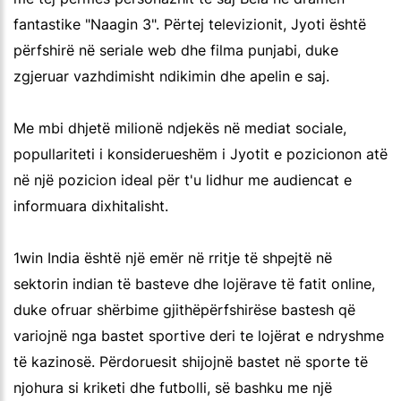
fantastike "Naagin 3". Përtej televizionit, Jyoti është
përfshirë në seriale web dhe filma punjabi, duke
zgjeruar vazhdimisht ndikimin dhe apelin e saj.
Me mbi dhjetë milionë ndjekës në mediat sociale,
popullariteti i konsiderueshëm i Jyotit e pozicionon atë
në një pozicion ideal për t'u lidhur me audiencat e
informuara dixhitalisht.
1win India është një emër në rritje të shpejtë në
sektorin indian të basteve dhe lojërave të fatit online,
duke ofruar shërbime gjithëpërfshirëse bastesh që
variojnë nga bastet sportive deri te lojërat e ndryshme
të kazinosë. Përdoruesit shijojnë bastet në sporte të
njohura si kriketi dhe futbolli, së bashku me një