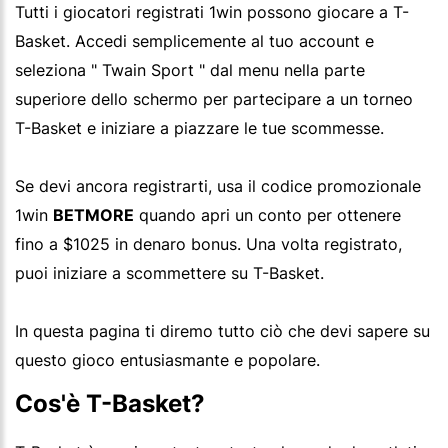
Tutti i giocatori registrati 1win possono giocare a T-
Basket. Accedi semplicemente al tuo account e
seleziona " Twain Sport " dal menu nella parte
superiore dello schermo per partecipare a un torneo
T-Basket e iniziare a piazzare le tue scommesse.
Se devi ancora registrarti, usa il codice promozionale
1win
BETMORE
quando apri un conto per ottenere
fino a $1025 in denaro bonus. Una volta registrato,
puoi iniziare a scommettere su T-Basket.
In questa pagina ti diremo tutto ciò che devi sapere su
questo gioco entusiasmante e popolare.
Cos'è T-Basket?