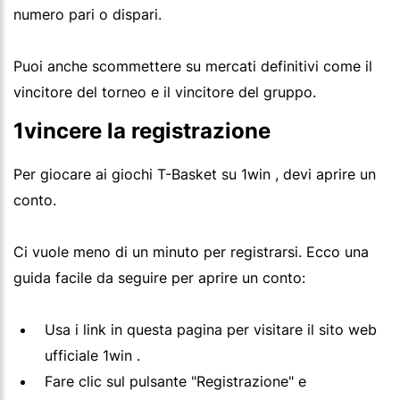
numero pari o dispari.
Puoi anche scommettere su mercati definitivi come il
vincitore del torneo e il vincitore del gruppo.
1vincere la registrazione
Per giocare ai giochi T-Basket su 1win , devi aprire un
conto.
Ci vuole meno di un minuto per registrarsi. Ecco una
guida facile da seguire per aprire un conto:
Usa i link in questa pagina per visitare il sito web
ufficiale 1win .
Fare clic sul pulsante "Registrazione" e