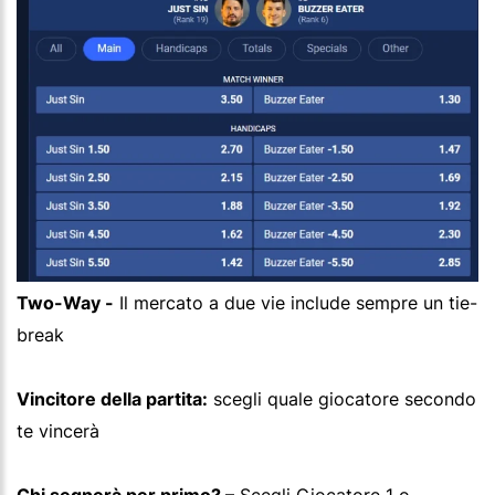
Two-Way -
Il mercato a due vie include sempre un tie-
break
Vincitore della partita:
scegli quale giocatore secondo
te vincerà