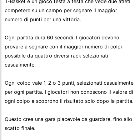
T-Basket è un gioco testa a testa che vede due atleti
competere su un campo per segnare il maggior
numero di punti per una vittoria.
Ogni partita dura 60 secondi. I giocatori devono
provare a segnare con il maggior numero di colpi
possibile da quattro diversi rack selezionati
casualmente.
Ogni colpo vale 1, 2 o 3 punti, selezionati casualmente
per ogni partita. I giocatori non conoscono il valore di
ogni colpo e scoprono il risultato solo dopo la partita.
Questo crea una gara piacevole da guardare, fino allo
scatto finale.