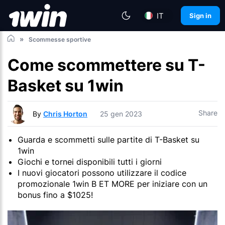
IT
Sign in
Scommesse sportive
Come scommettere su T-
Basket su 1win
Share
By
Chris Horton
25 gen 2023
Guarda e scommetti sulle partite di T-Basket su
1win
Giochi e tornei disponibili tutti i giorni
I nuovi giocatori possono utilizzare il codice
promozionale 1win B ET MORE per iniziare con un
bonus fino a $1025!