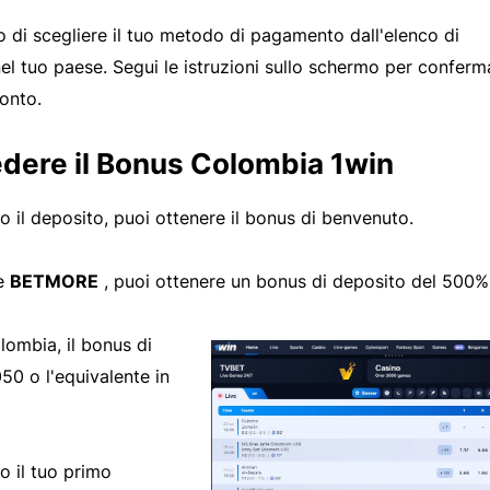
o di scegliere il tuo metodo di pagamento dall'elenco di
nel tuo paese. Segui le istruzioni sullo schermo per conferm
conto.
dere il Bonus Colombia 1win
 il deposito, puoi ottenere il bonus di benvenuto.
ce
BETMORE
, puoi ottenere un bonus di deposito del 500%
olombia, il bonus di
50 o l'equivalente in
o il tuo primo