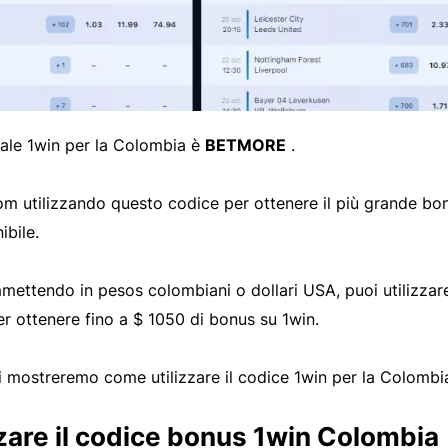
ale 1win per la Colombia è
BETMORE
.
com utilizzando questo codice per ottenere il più grande bo
ibile.
mettendo in pesos colombiani o dollari USA, puoi utilizzare
ottenere fino a $ 1050 di bonus su 1win.
ti mostreremo come utilizzare il codice 1win per la Colombi
zare il codice bonus 1win Colombia