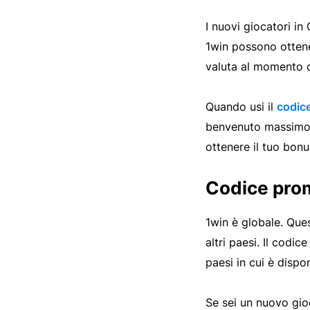
I nuovi giocatori in 
1win possono ottene
valuta al momento d
Quando usi il
codic
benvenuto massimo L
ottenere il tuo bonu
Codice pro
1win è globale. Que
altri paesi. Il cod
paesi in cui è dispo
Se sei un nuovo gio