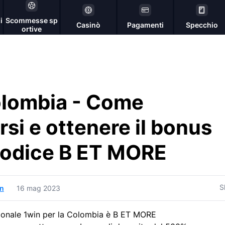
i
Scommesse sp
Casinò
Pagamenti
Specchio
ortive
olombia - Come
rsi e ottenere il bonus
 codice B ET MORE
S
on
16 mag 2023
ionale 1win per la Colombia è B ET MORE