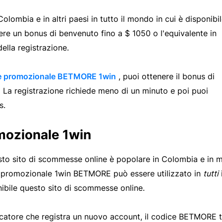
Colombia e in altri paesi in tutto il mondo in cui è disponibi
re un bonus di benvenuto fino a $ 1050 o l'equivalente in
ella registrazione.
e promozionale BETMORE 1win
, puoi ottenere il bonus di
a registrazione richiede meno di un minuto e poi puoi
s.
mozionale 1win
sto sito di scommesse online è popolare in Colombia e in m
ice promozionale 1win BETMORE può essere utilizzato in
tutti
nibile questo sito di scommesse online.
catore che registra un nuovo account, il codice BETMORE t