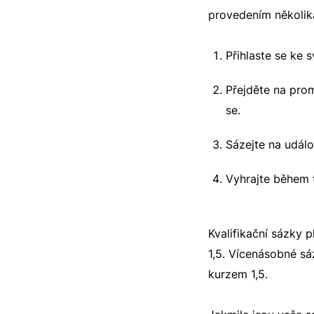
provedením několik
Přihlaste se ke 
Přejděte na pro
se.
Sázejte na událos
Vyhrajte během 
Kvalifikační sázky p
1,5. Vícenásobné sá
kurzem 1,5.