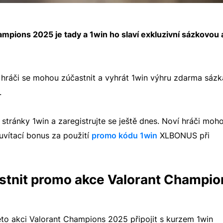
mpions 2025 je tady a 1win ho slaví exkluzivní sázkovou 
í hráči se mohou zúčastnit a vyhrát 1win výhru zdarma sáz
.
í stránky 1win a zaregistrujte se ještě dnes. Noví hráči moh
uvítací bonus za použití
promo kódu 1win
XLBONUS při
stnit promo akce Valorant Champio
to akci Valorant Champions 2025 připojit s kurzem 1win