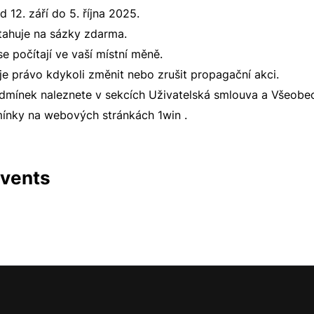
 12. září do 5. října 2025.
tahuje na sázky zdarma.
e počítají ve vaší místní měně.
je právo kdykoli změnit nebo zrušit propagační akci.
dmínek naleznete v sekcích Uživatelská smlouva a Všeobe
ínky na webových stránkách 1win .
vents