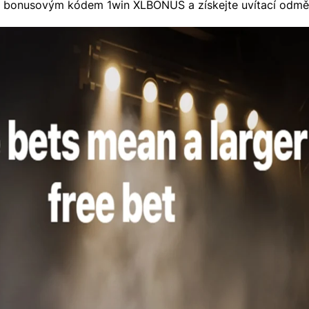
 s bonusovým kódem 1win XLBONUS a získejte uvítací odmě