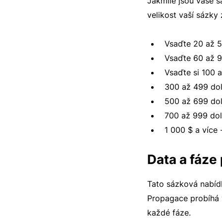
Jakmile jsou vaše s
velikost vaší sázky
Vsaďte 20 až 5
Vsaďte 60 až 9
Vsaďte si 100 
300 až 499 do
500 až 699 do
700 až 999 dol
1 000 $ a více 
Data a fáze
Tato sázková nabídk
Propagace probíhá 
každé fáze.