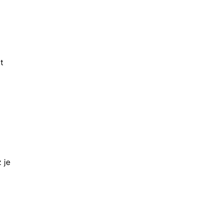
t
 je