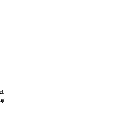
i.
jí.