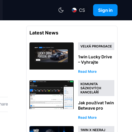
Sign in
CS
Latest News
VELKÁ PROPAGACE
1win Lucky Drive
– Vyhrajte
Porsche 911
Read More
KOMUNITA
SÁZKOVÝCH
KANCELÁŘÍ
Jak používat 1win
hare
Betwave pro
sportovní sázení
Read More
1WIN X NEERAJ