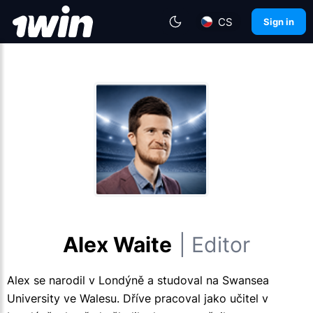
CS
Sign in
Home
Contributor
Alex Waite
Alex Waite
| Editor
Alex se narodil v Londýně a studoval na Swansea
University ve Walesu. Dříve pracoval jako učitel v