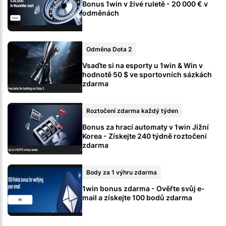
Bonus 1win v živé ruletě - 20 000 € v
odměnách
Odměna Dota 2
Vsaďte si na esporty u 1win & Win v
hodnotě 50 $ ve sportovních sázkách
zdarma
Roztočení zdarma každý týden
Bonus za hrací automaty v 1win Jižní
Korea - Získejte 240 týdně roztočení
zdarma
Body za 1 výhru zdarma
1win bonus zdarma - Ověřte svůj e-
mail a získejte 100 bodů zdarma