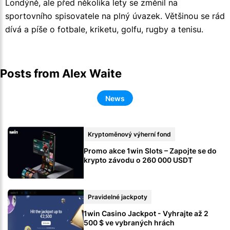
Londýně, ale před několika lety se změnil na
sportovního spisovatele na plný úvazek. Většinou se rád
dívá a píše o fotbale, kriketu, golfu, rugby a tenisu.
Posts from Alex Waite
News
Kryptoměnový výherní fond
Promo akce 1win Slots – Zapojte se do
krypto závodu o 260 000 USDT
Pravidelné jackpoty
1win Casino Jackpot - Vyhrajte až 2
500 $ ve vybraných hrách