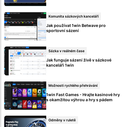
Komunita sázkových kanceláří
Jak používat 1win Betwave pro
sportovní sázení
Sázka v reálném čase
Jak funguje sázení živě v sázkové
kanceláři 1win
Možnosti rychlého přehrávání
1win Fast Games - Hrajte kasinové hry
s okamžitou výhrou a hry s pádem
Odměny v ruletě