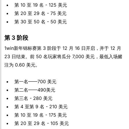
第 10 至 19 名 - 125 美元
第 20 至 29 名 - 75 美元
第 30 至 50 名 - 50 美元
第 3 阶段
1win新年锦标赛第 3 阶段于 12 月 16 日开启，并于 12 月
23 日结束。前 50 名玩家将瓜分 7,000 美元，最低入场赌
注为 0.60 美元。
第一名——700 美元
第二名——490美元
第三名 - 280 美元
第 4 至第 9 名 - 210 美元
第 10 至 19 名 - 175 美元
第 20 至 29 名 - 105 美元