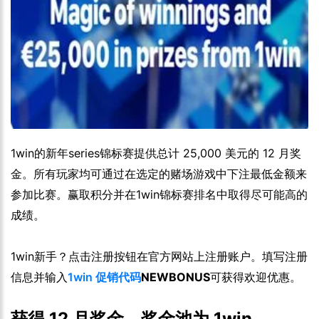
1win的新年series锦标赛提供总计 25,000 美元的 12 月奖
金。所有玩家均可通过在选定的赌场游戏中下注最低金额来
参加比赛。赢取积分并在1win锦标赛排名中取得尽可能高的
成绩。
1win新手？点击注册按钮在官方网站上注册账户。填写注册
信息并输入
1win 促销代码
NEWBONUS
可获得欢迎优惠。
获得 12 月奖金，奖金池为 1win