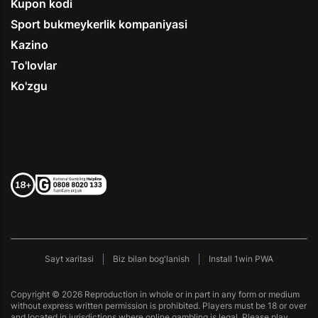
Kupon kodi
Sport bukmeykerlik kompaniyasi
Kazino
To'lovlar
Ko'zgu
Sayt xaritasi
Biz bilan bog'lanish
Install 1win PWA
Copyright © 2026 Reproduction in whole or in part in any form or medium
without express written permission is prohibited. Players must be 18 or over
and located in jurisdictions where online gambling is legal. Please play