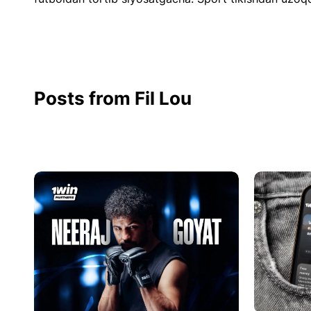
Posts from Fil Lou