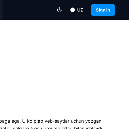
Sign in
UZ
ribaga ega. U ko'plab veb-saytlar uchun yozgan,
ator xalqaro tikish provayderlari bilan ishlaydi.