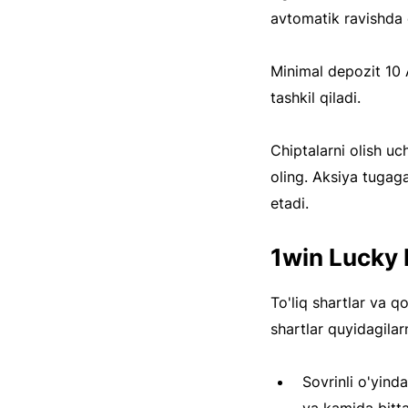
avtomatik ravishda 
Minimal depozit 10 
tashkil qiladi.
Chiptalarni olish uc
oling. Aksiya tugaga
etadi.
1win Lucky D
To'liq shartlar va q
shartlar quyidagilarn
Sovrinli o'yind