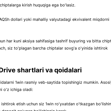
chiptalarga kirish huquqiga ega bo'lasiz.
AQSh dollari yoki mahalliy valyutadagi ekvivalent miqdorni
hun har kuni aksiya sahifasiga tashrif buyuring va bitta chip
ch, siz to'plagan barcha chiptalar sovg'a o'yinida ishtirok
rive shartlari va qoidalari
oidalarni 1win rasmiy veb-saytida topishingiz mumkin. Asosi
i o'z ichiga oladi:
a ishtirok etish uchun siz 1win ro'yxatdan o'tkazgan bo'lishi