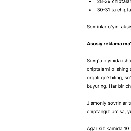
28-29 chiptala
30-31 ta chipt
Sovrinlar o'yini aks
Asosiy reklama ma'lu
Sovg'a o'yinida ish
chiptalarni olishing
orqali qo'shiling, so
buyuring. Har bir ch
Jismoniy sovrinlar t
chiptangiz bo'lsa, y
Agar siz kamida 10 d