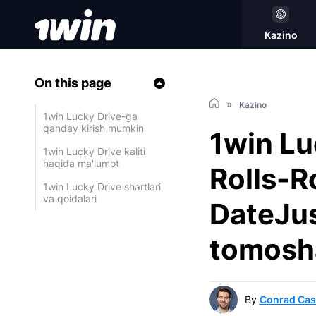
Kazino
On this page
Kazino
1win Lucky Drive-ga
qanday kirish mumkin
1win Lu
1win Lucky Drive kaliti
haqida ma'lumot
Rolls-R
1win Lucky Drive shartlari
va qoidalari
DateJus
tomosha
By
Conrad Cas