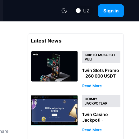
Sign in
UZ
Latest News
KRIPTO MUKOFOT
PULI
1win Slots Promo
- 260 000 USDT
kripto poygasiga
Read More
qo'shiling
i
DOIMIY
JACKPOTLAR
1win Casino
Jackpoti -
Tanlangan
Read More
hare
o'yinlarda $2,500
gacha yutib oling