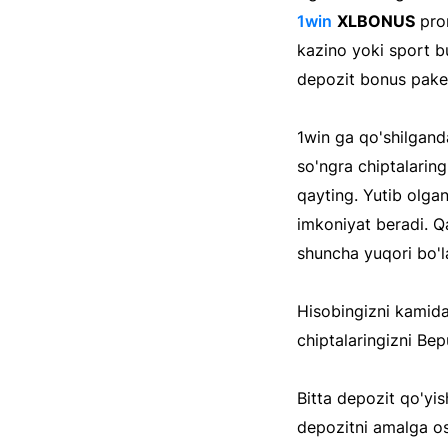
1win
XLBONUS
prom
kazino yoki sport 
depozit bonus paket
1win ga qo'shilganda
so'ngra chiptalarin
qayting. Yutib olgan
imkoniyat beradi. Qa
shuncha yuqori bo'l
Hisobingizni kamida 
chiptalaringizni Bep
Bitta depozit qo'yis
depozitni amalga osh