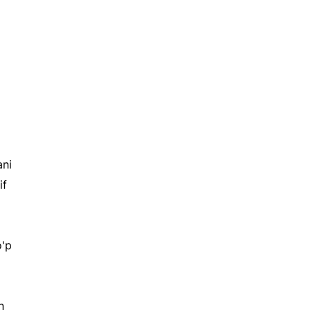
ni
if
o'p
n