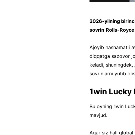
2026-yilning birinc
sovrin
Rolls-Royce
Ajoyib hashamatli a
diqqatga sazovor joy
keladi, shuningdek, 
sovrinlarni yutib ol
1win Lucky 
Bu oyning 1win Luck
mavjud.
Agar siz hali global