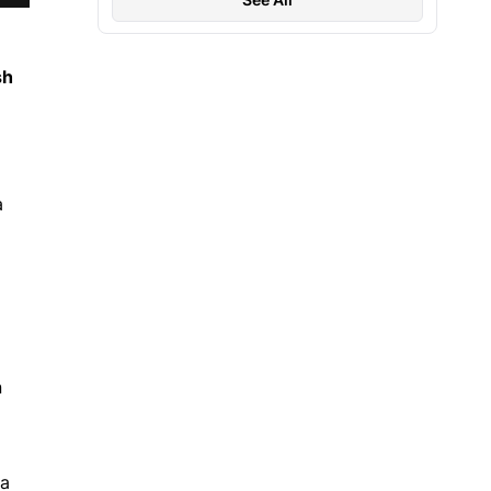
sh
a
n
da