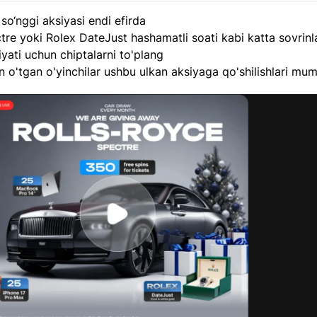
so‘nggi aksiyasi endi efirda
re yoki Rolex DateJust hashamatli soati kabi katta sovrinl
iyati uchun chiptalarni to'plang
 o'tgan o'yinchilar ushbu ulkan aksiyaga qo'shilishlari mum