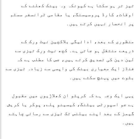
تیز تر ہو سکتا ہے کیونکہ وہ بینک کھلنے کے
اوقات، کارڈ پروسیسنگ، یا مقامی ٹرانسفر سسٹم
پر انحصار نہیں کرتے ہیں۔
منظوری کے بعد، ادائیگی بلاکچین نیٹ ورک کے
ذریعے منتقل ہو جاتی ہے۔ کچھ نیٹ ورک تیزی سے
لین دین کی تصدیق کرتے ہیں، جس کا مطلب ہے کہ
فنڈز ایک معیاری بینک کی واپسی سے زیادہ تیزی سے
بٹوے میں پہنچ سکتے ہیں۔
یہی ایک وجہ ہے کہ کرپٹو ان کھلاڑیوں میں مقبول
ہے جو اسپورٹس بیٹنگ، کیسینو پلے، پوکر یا کریش
گیمز کے بعد اپنے بیلنس تک تیزی سے رسائی چاہتے
ہیں۔