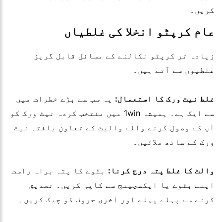
کریں۔
عام کرپٹو انخلا کی غلطیاں
زیادہ تر کرپٹو نکالنے کے مسائل قابل گریز
غلطیوں سے آتے ہیں۔
غلط نیٹ ورک کا استعمال:
یہ سب سے بڑے خطرات میں
سے ایک ہے۔ ہمیشہ 1win میں منتخب کردہ نیٹ ورک کو
آپ کے وصول کرنے والے والیٹ کے تعاون یافتہ نیٹ
ورک کے ساتھ ملائیں۔
والٹ کا غلط پتہ درج کرنا:
بٹوے کا پتہ براہ راست
اپنے بٹوے یا ایکسچینج سے کاپی کریں۔ تصدیق
کرنے سے پہلے پہلے اور آخری حروف کو چیک کریں۔