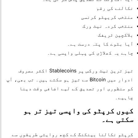
نکالنے کی رقم
منتخب کریپٹو کرنسی
منتخب کردہ نیٹ ورک
بلاکچین ٹریفک
آیا بٹوے کا پتہ درست ہے۔
چاہے یہ کھلاڑی کی پہلی واپسی ہے۔
تیز ترین نیٹ ورکس پر Stablecoins اکثر مصروف
ادوار میں Bitcoin سے تیز ہو سکتے ہیں۔ تب بھی، آپ
کو منظوری اور تصدیق کے لیے اضافی وقت دینا
چاہیے۔
کیوں کرپٹو کی واپسی تیز تر ہو
سکتی ہے۔
کرپٹو نکالنا بینکنگ کے کچھ روایتی طریقوں سے