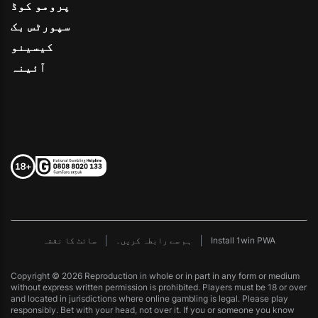
پرومو کوڈ
سپورٹس بک
کیسینو
آئینہ
Install 1win PWA
ہم سے رابطہ کریں۔
سائٹ کا نقشہ
Copyright © 2026 Reproduction in whole or in part in any form or medium
without express written permission is prohibited. Players must be 18 or over
and located in jurisdictions where online gambling is legal. Please play
responsibly. Bet with your head, not over it. If you or someone you know