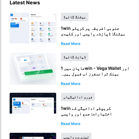
Latest News
بیٹنگ گائیڈ
1win جنوبی افریقہ پر کرپٹو
بیٹنگ: ڈپازٹ، واپسی اور کلیدی
خطرات
Read More
ڈپازٹ گائیڈ
جاپان میں 1win - Vega Wallet اور
بینک ٹرانسفرز اب قبول ہیں۔
Read More
فوری ادائیگیاں
1win کریپٹو ادائیگی کے
اختیارات: جمع اور واپسی
Read More
تیزی سے واپسی