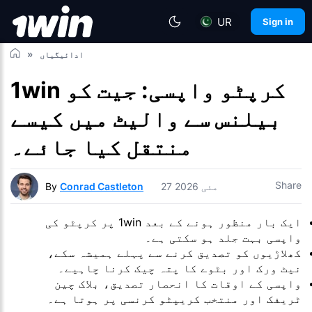
UR
Sign in
ادائیگیاں
1win کرپٹو واپسی: جیت کو
بیلنس سے والیٹ میں کیسے
منتقل کیا جائے۔
Share
27 مئی 2026
Conrad Castleton
By
ایک بار منظور ہونے کے بعد 1win پر کرپٹو کی
واپسی بہت جلد ہو سکتی ہے۔
کھلاڑیوں کو تصدیق کرنے سے پہلے ہمیشہ سکے،
نیٹ ورک اور بٹوے کا پتہ چیک کرنا چاہیے۔
واپسی کے اوقات کا انحصار تصدیق، بلاک چین
ٹریفک اور منتخب کریپٹو کرنسی پر ہوتا ہے۔