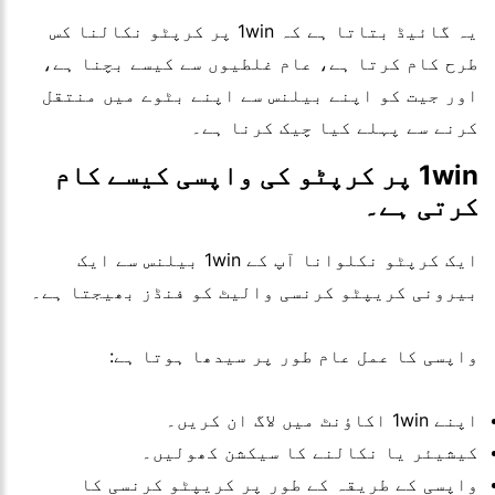
یہ گائیڈ بتاتا ہے کہ 1win پر کرپٹو نکالنا کس
طرح کام کرتا ہے، عام غلطیوں سے کیسے بچنا ہے،
اور جیت کو اپنے بیلنس سے اپنے بٹوے میں منتقل
کرنے سے پہلے کیا چیک کرنا ہے۔
1win پر کرپٹو کی واپسی کیسے کام
کرتی ہے۔
ایک کرپٹو نکلوانا آپ کے 1win بیلنس سے ایک
بیرونی کریپٹو کرنسی والیٹ کو فنڈز بھیجتا ہے۔
واپسی کا عمل عام طور پر سیدھا ہوتا ہے:
اپنے 1win اکاؤنٹ میں لاگ ان کریں۔
کیشیئر یا نکالنے کا سیکشن کھولیں۔
واپسی کے طریقہ کے طور پر کریپٹو کرنسی کا