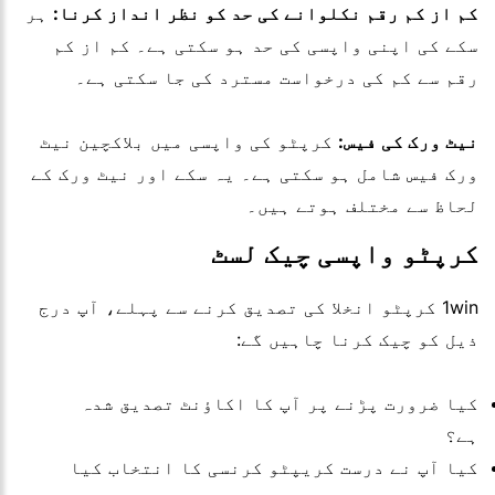
کم از کم رقم نکلوانے کی حد کو نظر انداز کرنا:
ہر
سکے کی اپنی واپسی کی حد ہو سکتی ہے۔ کم از کم
رقم سے کم کی درخواست مسترد کی جا سکتی ہے۔
نیٹ ورک کی فیس:
کرپٹو کی واپسی میں بلاکچین نیٹ
ورک فیس شامل ہو سکتی ہے۔ یہ سکے اور نیٹ ورک کے
لحاظ سے مختلف ہوتے ہیں۔
کرپٹو واپسی چیک لسٹ
1win کرپٹو انخلا کی تصدیق کرنے سے پہلے، آپ درج
ذیل کو چیک کرنا چاہیں گے:
کیا ضرورت پڑنے پر آپ کا اکاؤنٹ تصدیق شدہ
ہے؟
کیا آپ نے درست کریپٹو کرنسی کا انتخاب کیا