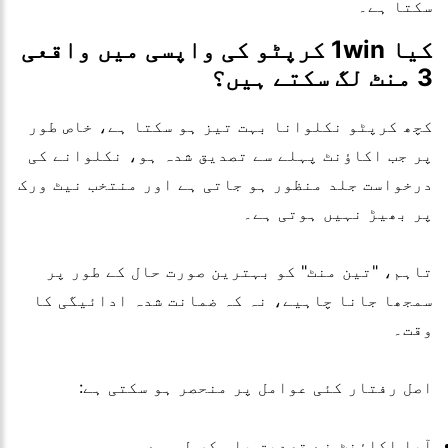
سکتا ہے۔
کیا 1win کرپٹو کی واپسی میں واقعی
3 منٹ لگ سکتے ہیں؟
کچھ کرپٹو نکلوانا بہت تیز ہو سکتا ہے، خاص طور
پر جب اکاؤنٹ پہلے سے تصدیق شدہ ہو، نکلوانے کی
درخواست جلد منظور ہو جاتی ہے اور منتخب نیٹ ورک
پر بھیڑ نہیں ہوتی ہے۔
تاہم، "تین منٹ" کو بہترین صورت حال کے طور پر
سمجھا جانا چاہیے، نہ کہ ضمانت شدہ ادائیگی کا
وقت۔
اصل رفتار کئی عوامل پر منحصر ہو سکتی ہے:
آیا اکاؤنٹ نے تصدیق پاس کر لی ہے۔