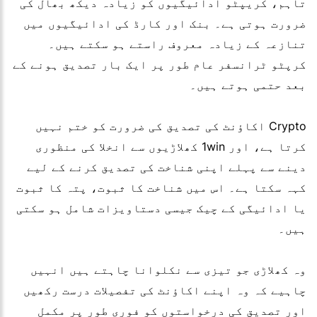
تاہم، کریپٹو ادائیگیوں کو زیادہ دیکھ بھال کی
ضرورت ہوتی ہے۔ بنک اور کارڈ کی ادائیگیوں میں
تنازعہ کے زیادہ معروف راستے ہو سکتے ہیں۔
کرپٹو ٹرانسفر عام طور پر ایک بار تصدیق ہونے کے
بعد حتمی ہوتے ہیں۔
Crypto اکاؤنٹ کی تصدیق کی ضرورت کو ختم نہیں
کرتا ہے، اور 1win کھلاڑیوں سے انخلا کی منظوری
دینے سے پہلے اپنی شناخت کی تصدیق کرنے کے لیے
کہہ سکتا ہے۔ اس میں شناخت کا ثبوت، پتہ کا ثبوت
یا ادائیگی کے چیک جیسی دستاویزات شامل ہو سکتی
ہیں۔
وہ کھلاڑی جو تیزی سے نکلوانا چاہتے ہیں انہیں
چاہیے کہ وہ اپنے اکاؤنٹ کی تفصیلات درست رکھیں
اور تصدیق کی درخواستوں کو فوری طور پر مکمل