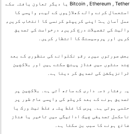
Bitcoin , Ethereum , Tether یا دیگر تعاون یافتہ سکے
استعمال کرنے والے کھلاڑیوں کے لیے، واپسی کا
عمل آسان ہے: اپنی کریپٹو کرنسی کا انتخاب کریں،
والیٹ کی تفصیلات درج کریں، درخواست کی تصدیق
کریں اور پروسیسنگ کا انتظار کریں۔
بعض صورتوں میں، رقم نکلوانے کی منظوری کے بعد
چند منٹوں میں فنڈز پہنچ سکتے ہیں اور بلاکچین
ٹرانزیکشن کی تصدیق کر دیتا ہے۔
یہ رفتار ذمہ داری کے ساتھ آتی ہے۔ بلاکچین پر
تصدیق ہونے کے بعد کرپٹو کی واپسی عام طور پر
حتمی ہوتی ہے۔ پرس کا غلط پتہ، غلط نیٹ ورک یا
نامکمل تصدیقی چیک ادائیگی میں تاخیر یا فنڈز
ضائع ہونے کا سبب بن سکتا ہے۔