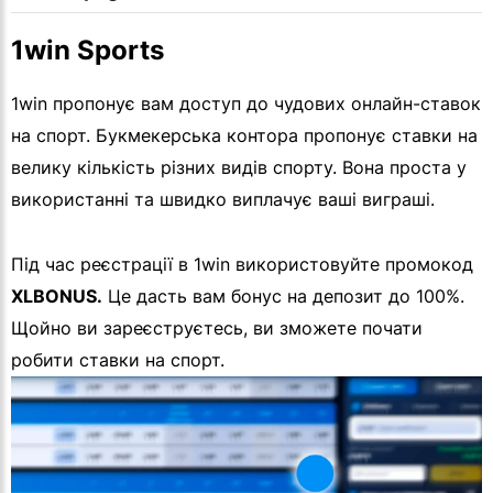
1win Sports
1win пропонує вам доступ до чудових онлайн-ставок
на спорт. Букмекерська контора пропонує ставки на
велику кількість різних видів спорту. Вона проста у
використанні та швидко виплачує ваші виграші.
Під час реєстрації в 1win використовуйте промокод
XLBONUS.
Це дасть вам бонус на депозит до 100%.
Щойно ви зареєструєтесь, ви зможете почати
робити ставки на спорт.