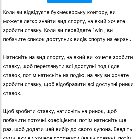
Коли ви відвідуєте букмекерську контору, ви
можете легко знайти вид спорту, на який хочете
зробити ставку. Коли ви перейдете 1win , ви
побачите список доступних видів спорту на екрані.
Натисніть на вид спорту, на який ви хочете зробити
ставку, щоб переглянути всі доступні події для
ставок, потім натисніть на подію, на яку ви хочете
зробити ставку, щоб відобразити всі доступні ринки
ставок.
Щоб зробити ставку, натисніть на ринок, щоб
побачити поточні коефіцієнти, потім натисніть ще
раз, щоб додати цей вибір до свого купона. Введіть
суму, яку ви хочете поставити (вашу ставку), потім