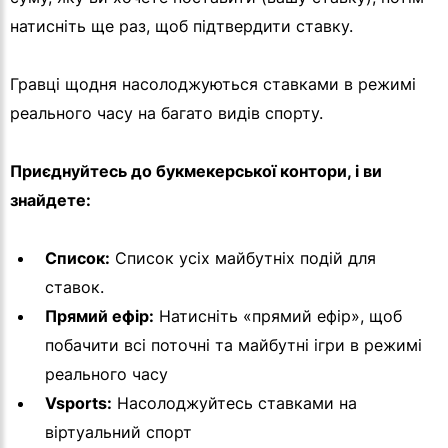
натисніть ще раз, щоб підтвердити ставку.
Гравці щодня насолоджуються ставками в режимі
реального часу на багато видів спорту.
Приєднуйтесь до букмекерської контори, і ви
знайдете:
Список:
Список усіх майбутніх подій для
ставок.
Прямий ефір:
Натисніть «прямий ефір», щоб
побачити всі поточні та майбутні ігри в режимі
реального часу
Vsports:
Насолоджуйтесь ставками на
віртуальний спорт