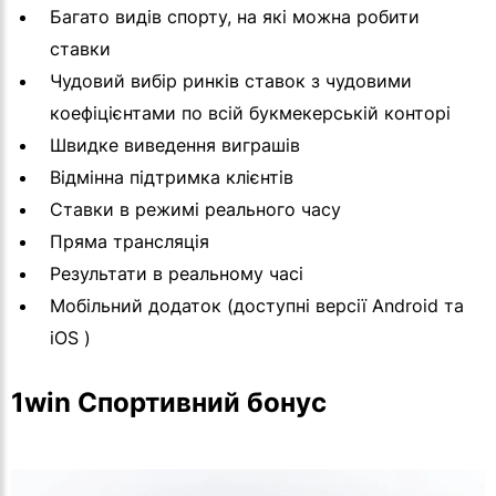
Багато видів спорту, на які можна робити
ставки
Чудовий вибір ринків ставок з чудовими
коефіцієнтами по всій букмекерській конторі
Швидке виведення виграшів
Відмінна підтримка клієнтів
Ставки в режимі реального часу
Пряма трансляція
Результати в реальному часі
Мобільний додаток (доступні версії Android та
iOS )
1win Спортивний бонус