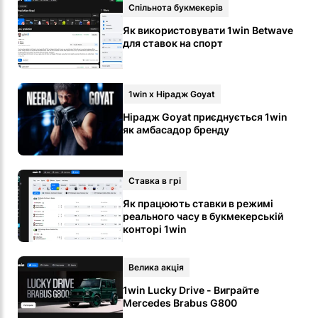
Спільнота букмекерів
Як використовувати 1win Betwave
для ставок на спорт
1win х Нірадж Goyat
Нірадж Goyat приєднується 1win
як амбасадор бренду
Ставка в грі
Як працюють ставки в режимі
реального часу в букмекерській
конторі 1win
Велика акція
1win Lucky Drive - Виграйте
Mercedes Brabus G800