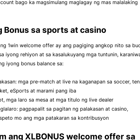
ccount bago ka magsimulang maglagay ng mas malalaking
 Bonus sa sports at casino
 ng 1win welcome offer ay ang pagiging angkop nito sa bu
a iyong rehiyon at sa kasalukuyang mga tuntunin, karaniw
g iyong bonus balance sa:
akasan: mga pre-match at live na kaganapan sa soccer, tenn
cket, eSports at marami pang iba
t, mga laro sa mesa at mga titulo ng live dealer
lalaro: pagpapalit sa pagitan ng palakasan at casino,
espeto mo ang mga patakaran sa kontribusyon
aim ang XLBONUS welcome offer sa