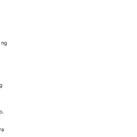
 ng
g
o.
ra