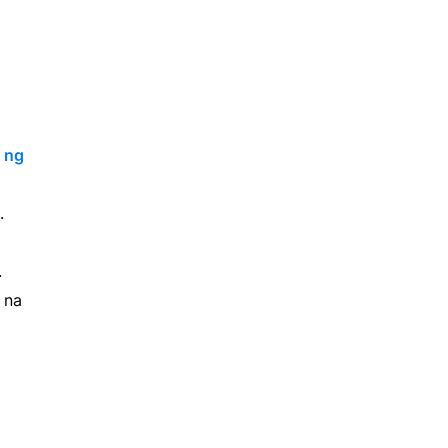
a
ng
.
.
 na