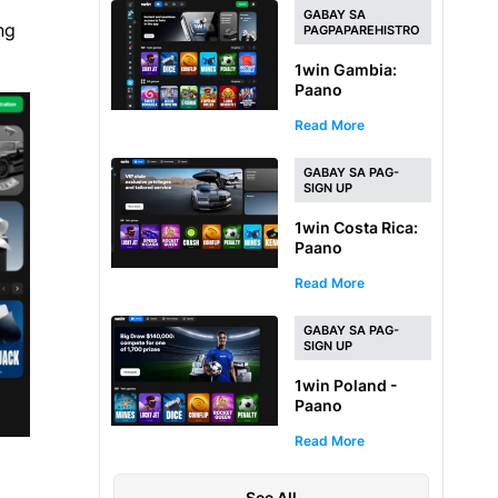
l
Pagdating
GABAY SA
ng
PAGPAPAREHISTRO
1win Gambia:
Paano
Magrehistro
Read More
gamit ang Promo
Code XLBONUS
para makuha ang
GABAY SA PAG-
iyong bonus
SIGN UP
1win Costa Rica:
Paano
magparehistro
Read More
gamit ang Promo
Code XLBONUS at
Kunin ang Iyong
GABAY SA PAG-
Bonus
SIGN UP
1win Poland -
Paano
Magrehistro at
Read More
Kunin ang Iyong
Bonus gamit ang
Promo Code
See All