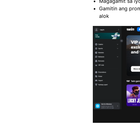
Magagamit sa iyo
Gamitin ang pro
alok