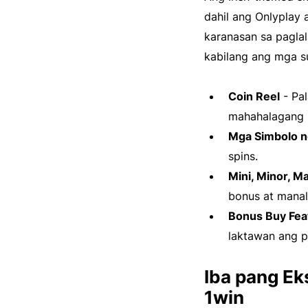
dahil ang Onlyplay 
karanasan sa paglal
kabilang ang mga 
Coin Reel
- Pal
mahahalagang b
Mga Simbolo n
spins.
Mini, Minor, M
bonus at manal
Bonus Buy Fea
laktawan ang p
Iba pang Ek
1win