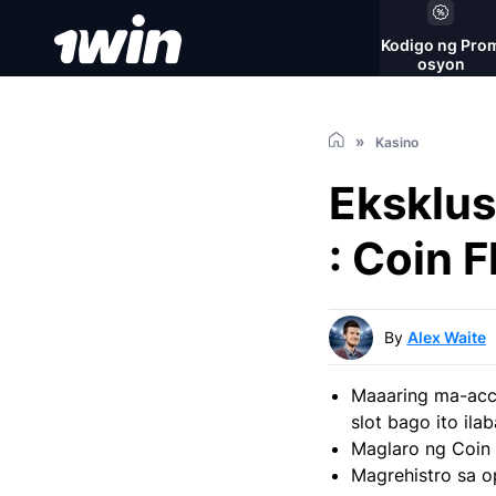
Kodigo ng Pro
osyon
Kasino
Eksklus
: Coin 
By
Alex Waite
Maaaring ma-acce
slot bago ito ilab
Maglaro ng Coin 
Magrehistro sa o