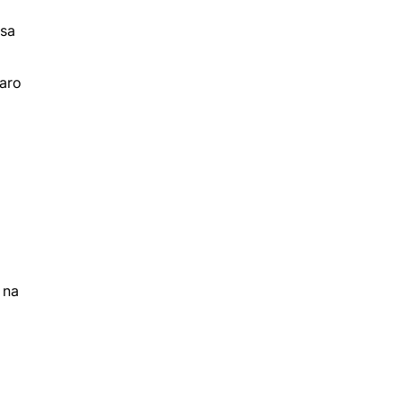
 sa
aro
 na