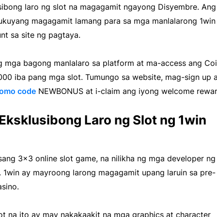
sibong laro ng slot na magagamit ngayong Disyembre. Ang
lukuyang magagamit lamang para sa mga manlalarong 1win
t sa site ng pagtaya.
g mga bagong manlalaro sa platform at ma-access ang Co
0,000 iba pang mga slot. Tumungo sa website, mag-sign up a
romo code
NEWBONUS at i-claim ang iyong welcome rewar
 Eksklusibong Laro ng Slot ng 1win
sang 3x3 online slot game, na nilikha ng mga developer ng
. 1win ay mayroong larong magagamit upang laruin sa pre-
asino.
ot na ito ay may nakakaakit na mga graphics at character