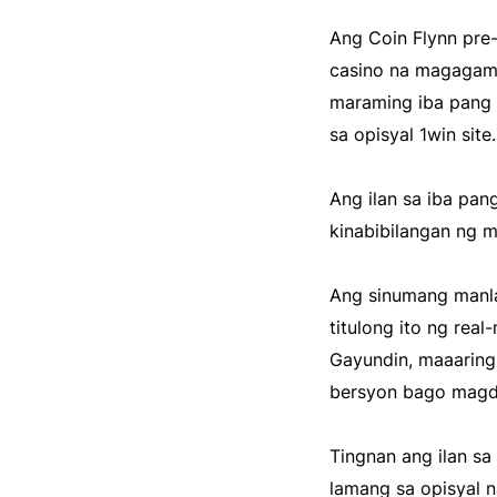
Ang Coin Flynn pre-
casino na magagamit
maraming iba pang
sa opisyal 1win site.
Ang ilan sa iba pan
kinabibilangan ng mg
Ang sinumang manla
titulong ito ng re
Gayundin, maaaring
bersyon bago magde
Tingnan ang ilan 
lamang sa opisyal n