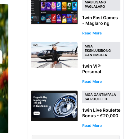
MABILISANG
PAGLALARO
1win Fast Games
- Maglaro ng
Instant Win
Read More
Casino at Mga
Crash Games
MGA
EKSKLUSIBONG
GANTIMPALA
1win VIP:
Personal
Manager,
Read More
Eksklusibong
Alok at Suporta
sa Premium
MGA GANTIMPALA
Account
SA ROULETTE
1win Live Roulette
Bonus - €20,000
na Patak ng
Read More
Premyo