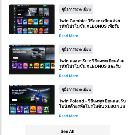
คู่มือการลงทะเบียน
1win Gambia: วิธีลงทะเบียนด้วย
รหัสโปรโมชั่น XLBONUS เพื่อรับ
โบนัสของคุณ
Read More
คู่มือการลงทะเบียน
1win คอสตาริกา: วิธีลงทะเบียนด้วย
รหัสโปรโมชั่น XLBONUS และรับ
โบนัสของคุณ
Read More
คู่มือการลงทะเบียน
1win Poland - วิธีลงทะเบียนและรับ
โบนัสด้วยรหัสโปรโมชั่น XLBONUS
Read More
See All