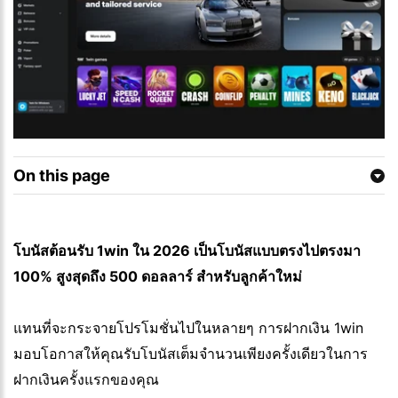
On this page
โบนัสต้อนรับ 1win ใน 2026 เป็นโบนัสแบบตรงไปตรงมา
100% สูงสุดถึง 500 ดอลลาร์ สำหรับลูกค้าใหม่
แทนที่จะกระจายโปรโมชั่นไปในหลายๆ การฝากเงิน 1win
มอบโอกาสให้คุณรับโบนัสเต็มจำนวนเพียงครั้งเดียวในการ
ฝากเงินครั้งแรกของคุณ