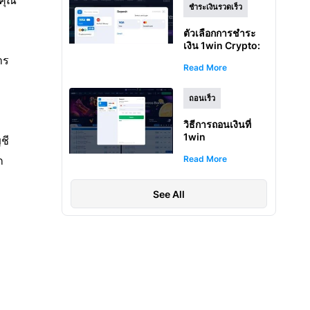
ชำระเงินรวดเร็ว
ตัวเลือกการชำระ
เงิน 1win Crypto:
การฝากและการ
าร
Read More
ถอนเงิน
ถอนเร็ว
วิธีการถอนเงินที่
1win
ชี
ก
Read More
See All