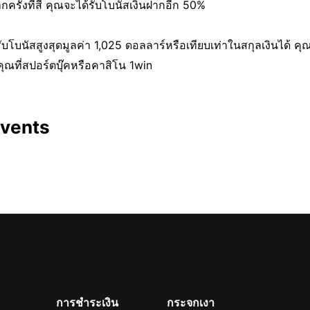
ครั้งที่สี่ คุณจะได้รับโบนัสเงินฝากอีก 50%
บนัสสูงสุดมูลค่า 1,025 ดอลลาร์หรือเทียบเท่าในสกุลเงินได้ คุ
ณที่สปอร์ตบุ๊คหรือคาสิโน 1win
vents
การชำระเงิน
กระจกเงา