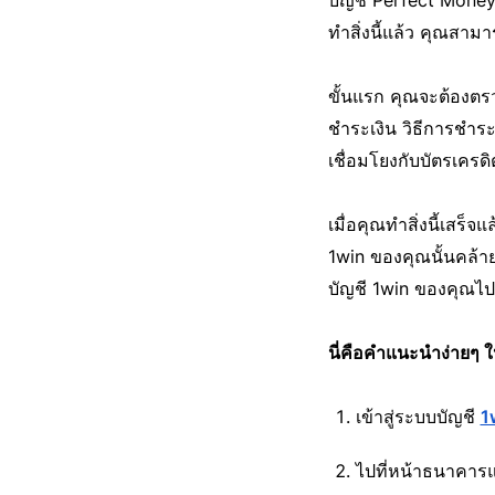
ทำสิ่งนี้แล้ว คุณสามา
ขั้นแรก คุณจะต้องตร
ชำระเงิน วิธีการชำระ
เชื่อมโยงกับบัตรเครด
เมื่อคุณทำสิ่งนี้เสร็
1win ของคุณนั้นคล้าย
บัญชี 1win ของคุณไป
นี่คือคำแนะนำง่ายๆ 
เข้าสู่ระบบบัญชี
1
ไปที่หน้าธนาคารแ