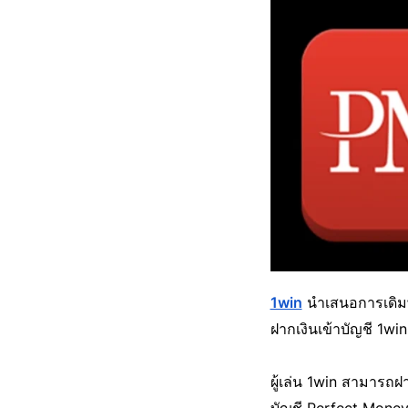
1win
นำเสนอการเดิมพ
ฝากเงินเข้าบัญชี 1win
ผู้เล่น 1win สามารถฝ
บัญชี Perfect Money 