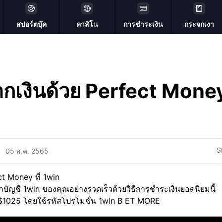
สปอร์ตบุ๊ค
คาสิโน
การชำระเงิน
กระจกเงา
ฝากเงินด้วย Perfect Mone
S
05 ส.ค. 2565
ct Money ที่ 1win
้าบัญชี 1win ของคุณอย่างรวดเร็วด้วยวิธีการชำระเงินยอดนิยมนี้
นัส $1025 โดยใช้รหัสโปรโมชั่น 1win B ET MORE