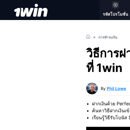
รหัสโปรโมชั่น
การชำระเงิน
วิธีการ
ที่ 1win
By
Phil Lowe
ฝากเงินด้วย Perfe
ค้นหาวิธีฝากเงินเข
เรียนรู้วิธีรับโบ