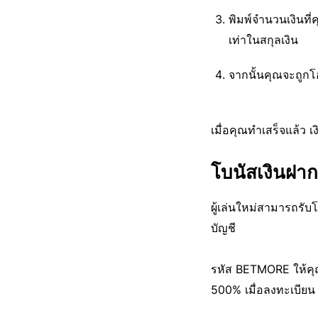
พิมพ์จำนวนเงินที
เท่าในสกุลเงิน
จากนั้นคุณจะถูกโอ
เมื่อคุณทำเสร็จแล้ว 
โบนัสเงินฝา
ผู้เล่นใหม่สามารถรับ
บัญชี
รหัส BETMORE ให้คุณ
500% เมื่อลงทะเบียน นี