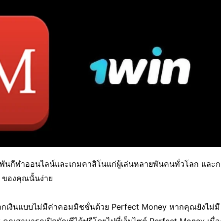
ันกีฬาออนไลน์และเกมคาสิโนแก่ผู้เล่นหลายพันคนทั่วโลก และ
 ของคุณนั้นง่าย
ากเงินแบบไม่มีค่าคอมมิชชั่นด้วย Perfect Money หากคุณยังไม่มี
คุณสามารถเปิดบัญชีได้ฟรีโดยไปที่เว็บไซต์ Perfect Money เมื่