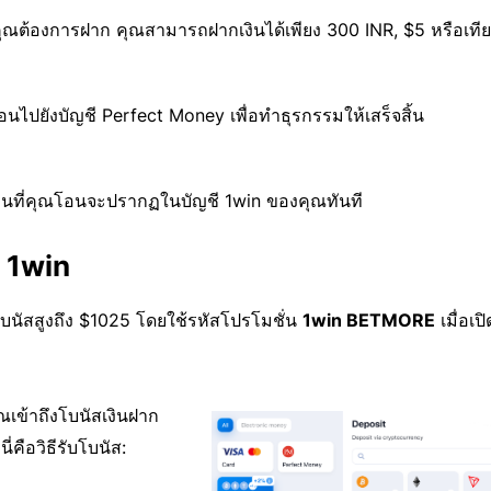
่คุณต้องการฝาก คุณสามารถฝากเงินได้เพียง 300 INR, $5 หรือเที
นไปยังบัญชี Perfect Money เพื่อทำธุรกรรมให้เสร็จสิ้น
เงินที่คุณโอนจะปรากฏในบัญชี 1win ของคุณทันที
ก 1win
โบนัสสูงถึง $1025 โดยใช้รหัสโปรโมชั่น
1win BETMORE
เมื่อเปิ
เข้าถึงโบนัสเงินฝาก
่คือวิธีรับโบนัส: