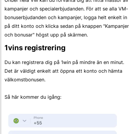
Under hela VM kan du förvänta dig att hitta massor av
kampanjer och specialerbjudanden. För att se alla VM-
bonuserbjudanden och kampanjer, logga helt enkelt in
på ditt konto och klicka sedan på knappen "Kampanjer
och bonusar" högst upp på skärmen.
1vins registrering
Du kan registrera dig på 1win på mindre än en minut.
Det är väldigt enkelt att öppna ett konto och hämta
välkomstbonusen.
Så här kommer du igång: