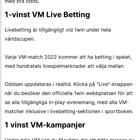
med bra odds.
1-vinst VM Live Betting
Livebetting är tillgängligt vid 1win under hela
världscupen.
Varje VM-match 2022 kommer att ha betting i spelet,
med hundratals livespelmarknader att välja mellan.
Oddsen uppdateras i realtid. Klicka på "Live"-knappen
när du besöker den officiella 1win webbplatsen för att
se alla tillgängliga in-play-evenemang, med alla VM-
matcher inklusive i livebetting-sektionen i sportboken.
1 vinst VM-kampanjer