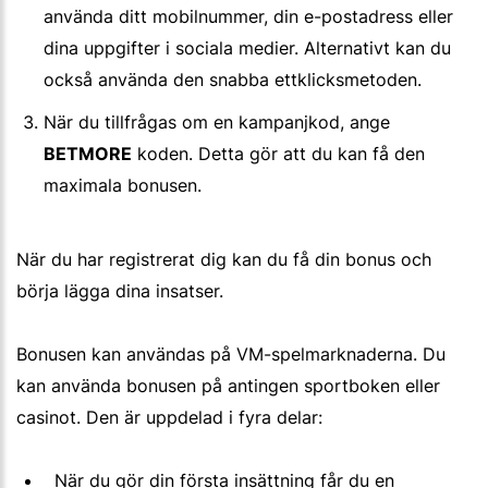
använda ditt mobilnummer, din e-postadress eller
dina uppgifter i sociala medier. Alternativt kan du
också använda den snabba ettklicksmetoden.
När du tillfrågas om en kampanjkod, ange
BETMORE
koden. Detta gör att du kan få den
maximala bonusen.
När du har registrerat dig kan du få din bonus och
börja lägga dina insatser.
Bonusen kan användas på VM-spelmarknaderna. Du
kan använda bonusen på antingen sportboken eller
casinot. Den är uppdelad i fyra delar:
När du gör din första insättning får du en