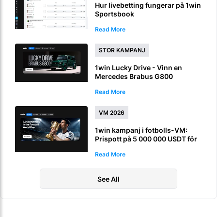
Hur livebetting fungerar på 1win
Sportsbook
Read More
STOR KAMPANJ
1win Lucky Drive - Vinn en
Mercedes Brabus G800
Read More
VM 2026
1win kampanj i fotbolls-VM:
Prispott på 5 000 000 USDT för
spel FIFA -VM
Read More
See All