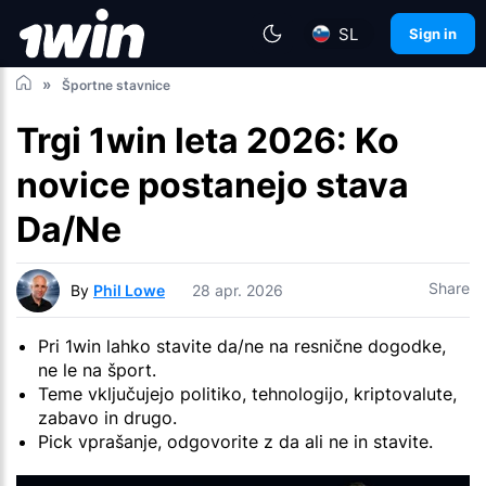
SL
Sign in
Športne stavnice
Trgi 1win leta 2026: Ko
novice postanejo stava
Da/Ne
Share
By
Phil Lowe
28 apr. 2026
Pri 1win lahko stavite da/ne na resnične dogodke,
ne le na šport.
Teme vključujejo politiko, tehnologijo, kriptovalute,
zabavo in drugo.
Pick vprašanje, odgovorite z da ali ne in stavite.