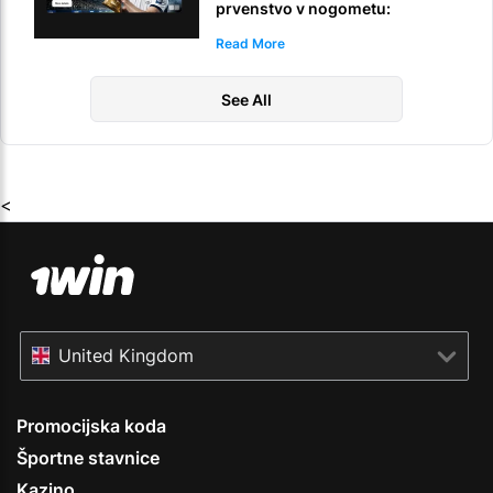
prvenstvo v nogometu:
nagradni sklad v višini
Read More
5.000.000 USDT za stave na
svetovno prvenstvo FIFA
See All
<
United Kingdom
Promocijska koda
Športne stavnice
Kazino