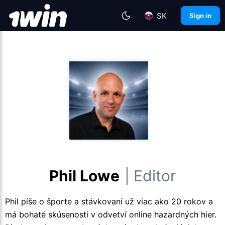
SK
Sign in
Home
Contributor
Phil Lowe
Phil Lowe
| Editor
Phil píše o športe a stávkovaní už viac ako 20 rokov a
má bohaté skúsenosti v odvetví online hazardných hier.