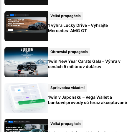
Veľká propagácia
1 výhra Lucky Drive – Vyhrajte
Mercedes-AMG GT
Obrovská propagácia
1win New Year Carats Gala – Výhra v
cenách 5 miliónov dolárov
Sprievodca vkladmi
1win v Japonsku – Vega Wallet a
bankové prevody sú teraz akceptované
Veľká propagácia