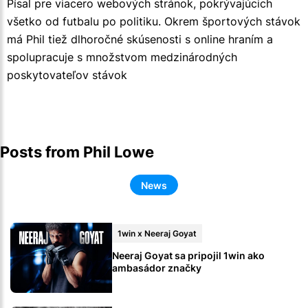
Písal pre viacero webových stránok, pokrývajúcich
všetko od futbalu po politiku. Okrem športových stávok
má Phil tiež dlhoročné skúsenosti s online hraním a
spolupracuje s množstvom medzinárodných
poskytovateľov stávok
Posts from Phil Lowe
News
1win x Neeraj Goyat
Neeraj Goyat sa pripojil 1win ako
ambasádor značky