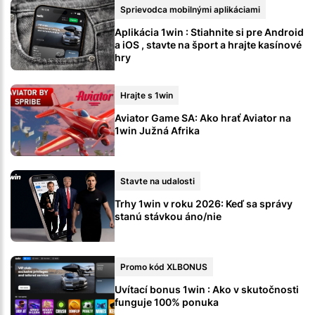
Sprievodca mobilnými aplikáciami
Aplikácia 1win : Stiahnite si pre Android
a iOS , stavte na šport a hrajte kasínové
hry
Hrajte s 1win
Aviator Game SA: Ako hrať Aviator na
1win Južná Afrika
Stavte na udalosti
Trhy 1win v roku 2026: Keď sa správy
stanú stávkou áno/nie
Promo kód XLBONUS
Uvítací bonus 1win : Ako v skutočnosti
funguje 100% ponuka