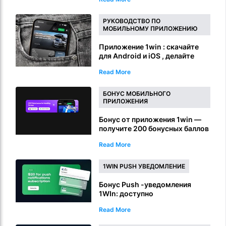
казино.
РУКОВОДСТВО ПО
МОБИЛЬНОМУ ПРИЛОЖЕНИЮ
Приложение 1win : скачайте
для Android и iOS , делайте
ставки на спорт и играйте в
Read More
казино.
БОНУС МОБИЛЬНОГО
ПРИЛОЖЕНИЯ
Бонус от приложения 1win —
получите 200 бонусных баллов
при загрузке и установке.
Read More
1WIN PUSH УВЕДОМЛЕНИЕ
Бонус Push -уведомления
1WIn: доступно
вознаграждение в размере 20
Read More
долларов США