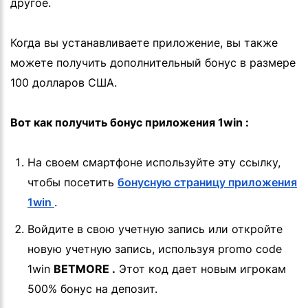
другое.
Когда вы устанавливаете приложение, вы также
можете получить дополнительный бонус в размере
100 долларов США.
Вот как получить бонус приложения 1win :
На своем смартфоне используйте эту ссылку,
чтобы посетить
бонусную страницу приложения
1win
.
Войдите в свою учетную запись или откройте
новую учетную запись, используя promo code
1win
BETMORE .
Этот код дает новым игрокам
500% бонус на депозит.