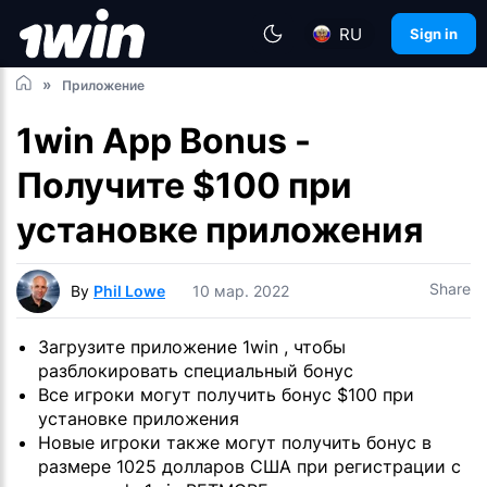
RU
Sign in
Приложение
1win App Bonus -
Получите $100 при
установке приложения
Share
By
Phil Lowe
10 мар. 2022
Загрузите приложение 1win , чтобы
разблокировать специальный бонус
Все игроки могут получить бонус $100 при
установке приложения
Новые игроки также могут получить бонус в
размере 1025 долларов США при регистрации с