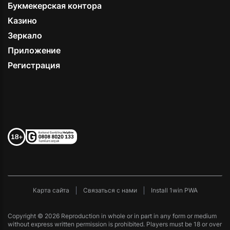
Букмекерская контора
Казино
Зеркало
Приложение
Регистрация
Карта сайта
Связаться с нами
Install 1win PWA
Copyright © 2026 Reproduction in whole or in part in any form or medium
without express written permission is prohibited. Players must be 18 or over