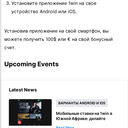
Установите приложение 1win на свое
устройство Android или iOS.
Установив приложение на свой смартфон, вы
можете получить 100$ или € на свой бонусный
счет.
Upcoming Events
Latest News
ВАРИАНТЫ ANDROID И IOS
Мобильные ставки на 1win в
Южной Африке: делайте
ставки на спорт и играйте в
Read More