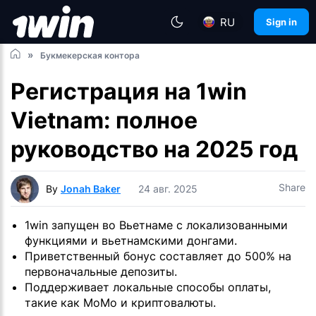
RU
Sign in
Букмекерская контора
Регистрация на 1win
Vietnam: полное
руководство на 2025 год
Share
By
Jonah Baker
24 авг. 2025
1win запущен во Вьетнаме с локализованными
функциями и вьетнамскими донгами.
Приветственный бонус составляет до 500% на
первоначальные депозиты.
Поддерживает локальные способы оплаты,
такие как MoMo и криптовалюты.