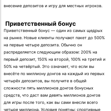
внесение депозитов и игру для местных игроков.
 Приветственный бонус
Приветственный бонус — один из самых щедрых
на рынке. Новые клиенты получают пакет до 500%
на первые четыре депозита. Обычно он
распределяется следующим образом: 200% на
первый депозит, 150% на второй, 100% на третий и
50% на четвёртый. Это означает, что если вы
внесёте по миллиону донгов на каждый из первых
четырёх депозитов, вы получите в общей
сложности пять миллионов донгов бонусных
средств, что даст вам девять миллионов донгов
для игры после того, как вы сами внесли всего
четыре миллиона. Условия понятны: спортивные