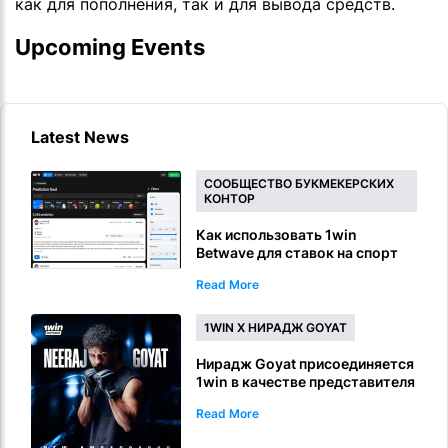
как для пополнения, так и для вывода средств.
Upcoming Events
Latest News
СООБЩЕСТВО БУКМЕКЕРСКИХ
КОНТОР
Как использовать 1win
Betwave для ставок на спорт
Read More
1WIN X НИРАДЖ GOYAT
Нирадж Goyat присоединяется
1win в качестве представителя
бренда
Read More