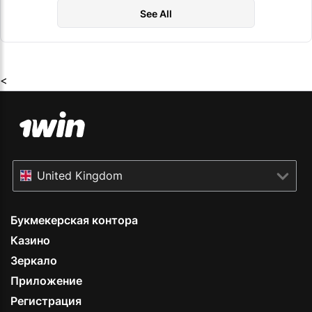
See All
<
United Kingdom
Букмекерская контора
Казино
Зеркало
Приложение
Регистрация