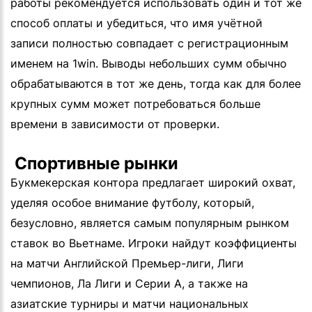
работы рекомендуется использовать один и тот же
способ оплаты и убедиться, что имя учётной
записи полностью совпадает с регистрационным
именем на 1win. Выводы небольших сумм обычно
обрабатываются в тот же день, тогда как для более
крупных сумм может потребоваться больше
времени в зависимости от проверки.
 Спортивные рынки
Букмекерская контора предлагает широкий охват,
уделяя особое внимание футболу, который,
безусловно, является самым популярным рынком
ставок во Вьетнаме. Игроки найдут коэффициенты
на матчи Английской Премьер-лиги, Лиги
чемпионов, Ла Лиги и Серии А, а также на
азиатские турниры и матчи национальных