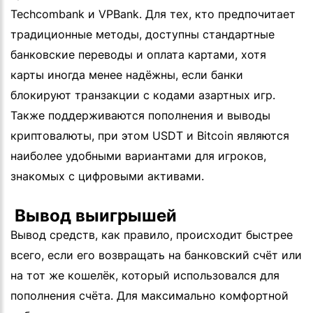
Techcombank и VPBank. Для тех, кто предпочитает
традиционные методы, доступны стандартные
банковские переводы и оплата картами, хотя
карты иногда менее надёжны, если банки
блокируют транзакции с кодами азартных игр.
Также поддерживаются пополнения и выводы
криптовалюты, при этом USDT и Bitcoin являются
наиболее удобными вариантами для игроков,
знакомых с цифровыми активами.
 Вывод выигрышей
Вывод средств, как правило, происходит быстрее
всего, если его возвращать на банковский счёт или
на тот же кошелёк, который использовался для
пополнения счёта. Для максимально комфортной