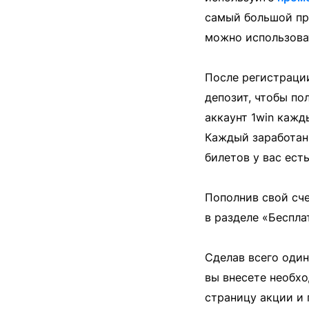
самый большой пр
можно использоват
После регистрации
депозит, чтобы по
аккаунт 1win кажд
Каждый заработан
билетов у вас ест
Пополнив свой сче
в разделе «Беспла
Сделав всего один
вы внесете необх
страницу акции и 