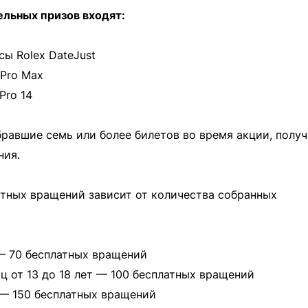
ельных призов входят:
ы Rolex DateJust
 Pro Max
Pro 14
бравшие семь или более билетов во время акции, получ
ния.
атных вращений зависит от количества собранных
— 70 бесплатных вращений
ц от 13 до 18 лет — 100 бесплатных вращений
 — 150 бесплатных вращений