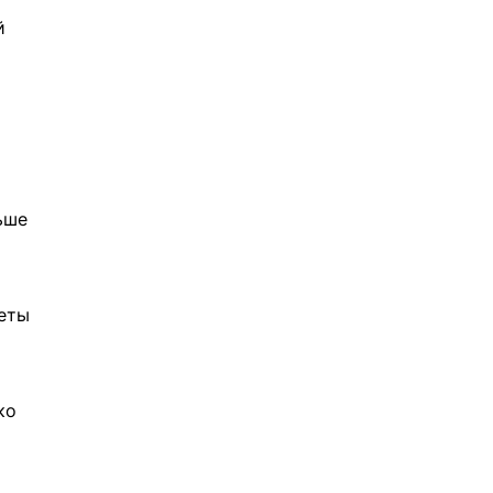
й
ьше
леты
ко