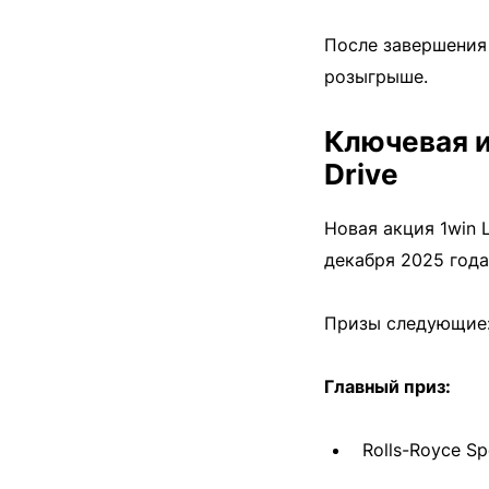
После завершения 
розыгрыше.
Ключевая и
Drive
Новая акция 1win 
декабря 2025 года
Призы следующие
Главный приз:
Rolls-Royce Sp