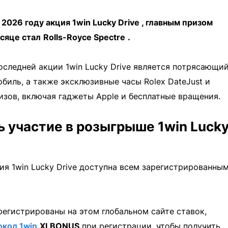
 2026 году акция 1win Lucky Drive , главным призом
сяце стал
Rolls-Royce Spectre
.
следней акции 1win Lucky Drive является потрясающи
иль, а также эксклюзивные часы Rolex DateJust и
изов, включая гаджеты Apple и бесплатные вращения.
ь участие в розыгрыше 1win Luck
ия 1win Lucky Drive доступна всем зарегистрированны
регистрированы на этом глобальном сайте ставок,
код 1win
XLBONUS
при регистрации, чтобы получить