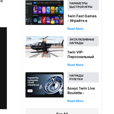
ие
играх.
ПАРАМЕТРЫ
БЫСТРОЙ ИГРЫ
1win Fast Games
- Играйте в
казино с
Read More
мгновенными
выигрышами и
игры Crash
ЭКСКЛЮЗИВНЫЕ
Games.
НАГРАДЫ
1win VIP:
Персональный
менеджер,
Read More
эксклюзивные
предложения и
премиальная
НАГРАДЫ
поддержка
РУЛЕТКИ
аккаунта.
Бонус 1win Live
Roulette -
призовой фонд
Read More
20 000 евро.
See All