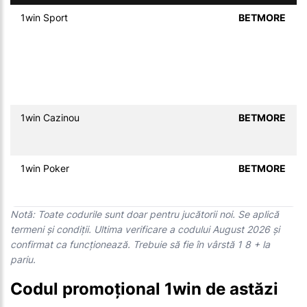
1win Sport
BETMORE
1win Cazinou
BETMORE
1win Poker
BETMORE
Notă: Toate codurile sunt doar pentru jucătorii noi. Se aplică
termeni și condiții. Ultima verificare a codului August 2026 și
confirmat ca funcționează. Trebuie să fie în vârstă 1 8 + la
pariu.
Codul promoțional 1win de astăzi