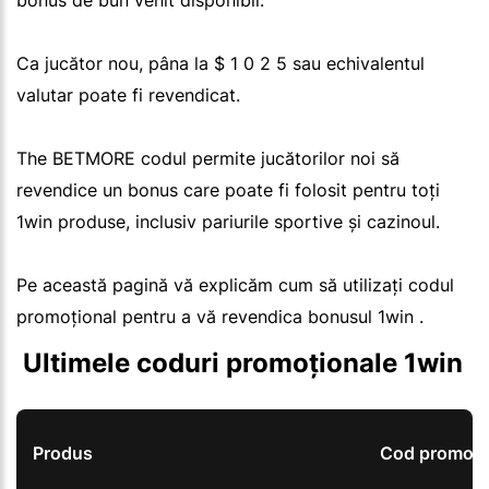
Ca jucător nou, pâna la $ 1 0 2 5 sau echivalentul
valutar poate fi revendicat.
The BETMORE codul permite jucătorilor noi să
revendice un bonus care poate fi folosit pentru toți
1win produse, inclusiv pariurile sportive și cazinoul.
Pe această pagină vă explicăm cum să utilizați codul
promoțional pentru a vă revendica bonusul 1win .
 Ultimele coduri promoționale 1win 
Produs
Cod promoți