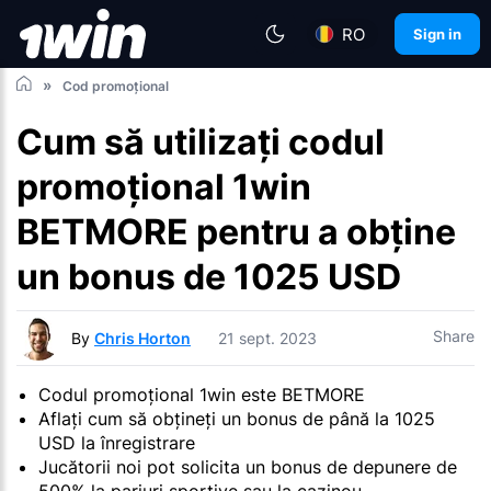
RO
Sign in
Cod promoțional
Cum să utilizați codul
promoțional 1win
BETMORE pentru a obține
un bonus de 1025 USD
Share
By
Chris Horton
21 sept. 2023
Codul promoțional 1win este BETMORE
Aflați cum să obțineți un bonus de până la 1025
USD la înregistrare
Jucătorii noi pot solicita un bonus de depunere de