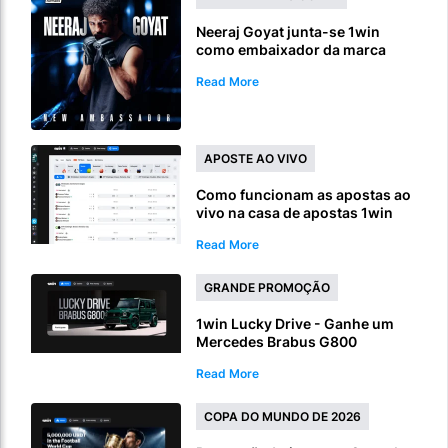
Neeraj Goyat junta-se 1win
como embaixador da marca
Read More
APOSTE AO VIVO
Como funcionam as apostas ao
vivo na casa de apostas 1win
Read More
GRANDE PROMOÇÃO
1win Lucky Drive - Ganhe um
Mercedes Brabus G800
Read More
COPA DO MUNDO DE 2026