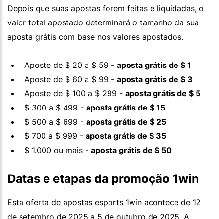
Depois que suas apostas forem feitas e liquidadas, o
valor total apostado determinará o tamanho da sua
aposta grátis com base nos valores apostados.
Aposte de $ 20 a $ 59 -
aposta grátis de $ 1
Aposte de $ 60 a $ 99 -
aposta grátis de $ 3
Aposte de $ 100 a $ 299 -
aposta grátis de $ 5
$ 300 a $ 499 -
aposta grátis de $ 15
$ 500 a $ 699 -
aposta grátis de $ 25
$ 700 a $ 999 -
aposta grátis de $ 35
$ 1.000 ou mais -
aposta grátis de $ 50
Datas e etapas da promoção 1win
Esta oferta de apostas esports 1win acontece de 12
de setembro de 2025 a 5 de outubro de 2025. A