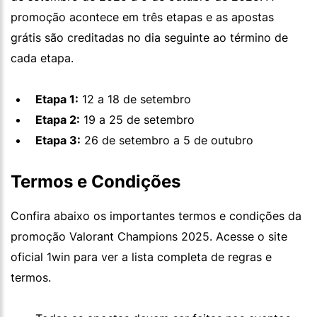
promoção acontece em três etapas e as apostas
grátis são creditadas no dia seguinte ao término de
cada etapa.
Etapa 1:
12 a 18 de setembro
Etapa 2:
19 a 25 de setembro
Etapa 3:
26 de setembro a 5 de outubro
Termos e Condições
Confira abaixo os importantes termos e condições da
promoção Valorant Champions 2025. Acesse o site
oficial 1win para ver a lista completa de regras e
termos.