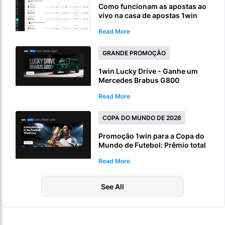
Como funcionam as apostas ao
vivo na casa de apostas 1win
Read More
GRANDE PROMOÇÃO
1win Lucky Drive - Ganhe um
Mercedes Brabus G800
Read More
COPA DO MUNDO DE 2026
Promoção 1win para a Copa do
Mundo de Futebol: Prêmio total
de 5.000.000 USDT para
Read More
apostas na Copa do Mundo FIFA
See All