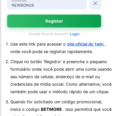
Use este link para acessar o
site oficial do 1win ,
onde você pode se registrar rapidamente.
Clique no botão 'Registro' e preencha o pequeno
formulário onde você pode abrir uma conta usando
seu número de celular, endereço de e-mail ou
credenciais de mídia social. Como alternativa, você
também pode usar o método rápido de um clique.
Quando for solicitado um código promocional,
insira o código
BETMORE
. Isso permitirá que você