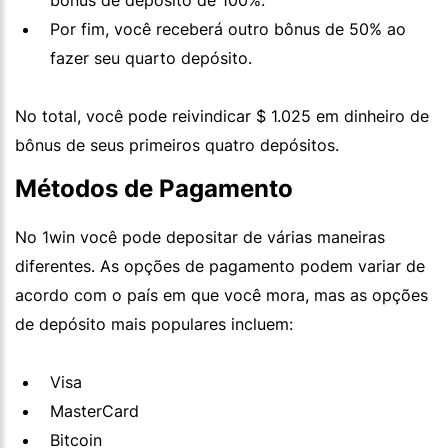
bônus de depósito de 100%.
Por fim, você receberá outro bônus de 50% ao
fazer seu quarto depósito.
No total, você pode reivindicar $ 1.025 em dinheiro de
bônus de seus primeiros quatro depósitos.
Métodos de Pagamento
No 1win você pode depositar de várias maneiras
diferentes. As opções de pagamento podem variar de
acordo com o país em que você mora, mas as opções
de depósito mais populares incluem:
Visa
MasterCard
Bitcoin