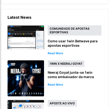
Latest News
COMUNIDADE DE APOSTAS
ESPORTIVAS
Como usar 1win Betwave para
apostas esportivas
Read More
1WIN X NEERAJ GOYAT
Neeraj Goyat junta-se 1win
como embaixador da marca
Read More
APOSTE AO VIVO