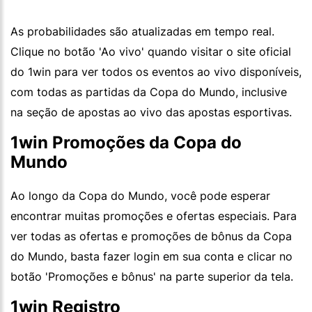
As probabilidades são atualizadas em tempo real.
Clique no botão 'Ao vivo' quando visitar o site oficial
do 1win para ver todos os eventos ao vivo disponíveis,
com todas as partidas da Copa do Mundo, inclusive
na seção de apostas ao vivo das apostas esportivas.
1win Promoções da Copa do
Mundo
Ao longo da Copa do Mundo, você pode esperar
encontrar muitas promoções e ofertas especiais. Para
ver todas as ofertas e promoções de bônus da Copa
do Mundo, basta fazer login em sua conta e clicar no
botão 'Promoções e bônus' na parte superior da tela.
1win Registro