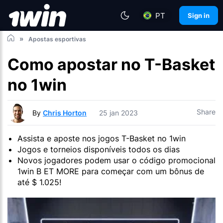
PT
Sign in
Apostas esportivas
Como apostar no T-Basket
no 1win
Share
By
Chris Horton
25 jan 2023
Assista e aposte nos jogos T-Basket no 1win
Jogos e torneios disponíveis todos os dias
Novos jogadores podem usar o código promocional
1win B ET MORE para começar com um bônus de
até $ 1.025!