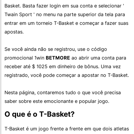
Basket. Basta fazer login em sua conta e selecionar '
Twain Sport ' no menu na parte superior da tela para
entrar em um torneio T-Basket e começar a fazer suas
apostas.
Se você ainda não se registrou, use o código
promocional 1win
BETMORE
ao abrir uma conta para
receber até $ 1025 em dinheiro de bônus. Uma vez
registrado, você pode começar a apostar no T-Basket.
Nesta página, contaremos tudo o que você precisa
saber sobre este emocionante e popular jogo.
O que é o T-Basket?
T-Basket é um jogo frente a frente em que dois atletas