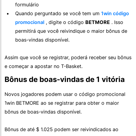
formulário
Quando perguntado se você tem um
1win código
promocional
, digite o código
BETMORE
. Isso
permitirá que você reivindique o maior bônus de
boas-vindas disponível.
Assim que você se registrar, poderá receber seu bônus
e começar a apostar no T-Basket.
Bônus de boas-vindas de 1 vitória
Novos jogadores podem usar o código promocional
1win BETMORE ao se registrar para obter o maior
bônus de boas-vindas disponível.
Bônus de até $ 1.025 podem ser reivindicados ao