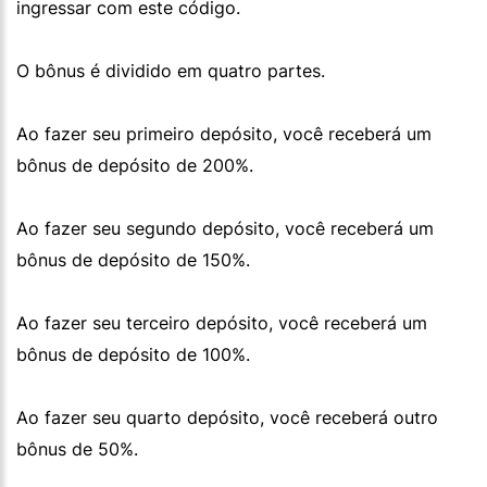
ingressar com este código.
O bônus é dividido em quatro partes.
Ao fazer seu primeiro depósito, você receberá um
bônus de depósito de 200%.
Ao fazer seu segundo depósito, você receberá um
bônus de depósito de 150%.
Ao fazer seu terceiro depósito, você receberá um
bônus de depósito de 100%.
Ao fazer seu quarto depósito, você receberá outro
bônus de 50%.