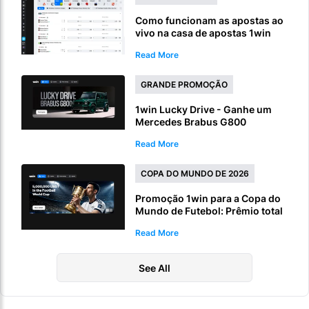
Como funcionam as apostas ao
vivo na casa de apostas 1win
Read More
GRANDE PROMOÇÃO
1win Lucky Drive - Ganhe um
Mercedes Brabus G800
Read More
COPA DO MUNDO DE 2026
Promoção 1win para a Copa do
Mundo de Futebol: Prêmio total
de 5.000.000 USDT para
Read More
apostas na Copa do Mundo FIFA
See All