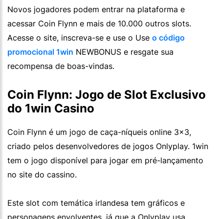
Novos jogadores podem entrar na plataforma e
acessar Coin Flynn e mais de 10.000 outros slots.
Acesse o site, inscreva-se e use o Use
o código
promocional 1win
NEWBONUS e resgate sua
recompensa de boas-vindas.
Coin Flynn: Jogo de Slot Exclusivo
do 1win Casino
Coin Flynn é um jogo de caça-níqueis online 3x3,
criado pelos desenvolvedores de jogos Onlyplay. 1win
tem o jogo disponível para jogar em pré-lançamento
no site do cassino.
Este slot com temática irlandesa tem gráficos e
personagens envolventes, já que a Onlyplay usa