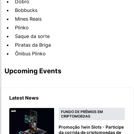
Dobro
Bobbucks
Mines Reais
Plinko
Saque da sorte
Piratas da Briga
Ônibus Plinko
Upcoming Events
Latest News
FUNDO DE PRÊMIOS EM
CRIPTOMOEDAS
Promoção 1win Slots - Participe
da corrida de criptomoedas de