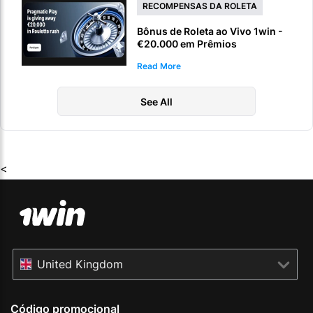
RECOMPENSAS DA ROLETA
Bônus de Roleta ao Vivo 1win -
€20.000 em Prêmios
Read More
See All
<
United Kingdom
Código promocional