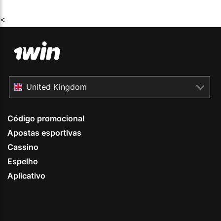
<
United Kingdom
Código promocional
Apostas esportivas
Cassino
Espelho
Aplicativo