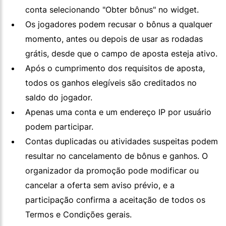
conta selecionando "Obter bônus" no widget.
Os jogadores podem recusar o bônus a qualquer
momento, antes ou depois de usar as rodadas
grátis, desde que o campo de aposta esteja ativo.
Após o cumprimento dos requisitos de aposta,
todos os ganhos elegíveis são creditados no
saldo do jogador.
Apenas uma conta e um endereço IP por usuário
podem participar.
Contas duplicadas ou atividades suspeitas podem
resultar no cancelamento de bônus e ganhos. O
organizador da promoção pode modificar ou
cancelar a oferta sem aviso prévio, e a
participação confirma a aceitação de todos os
Termos e Condições gerais.