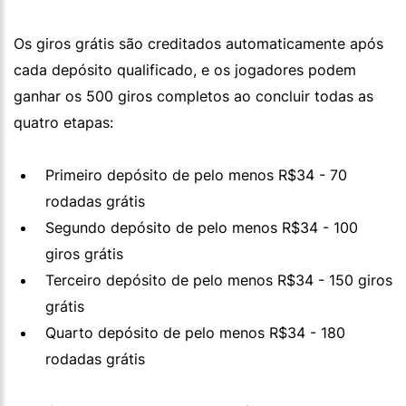
Os giros grátis são creditados automaticamente após
cada depósito qualificado, e os jogadores podem
ganhar os 500 giros completos ao concluir todas as
quatro etapas:
Primeiro depósito de pelo menos R$34 - 70
rodadas grátis
Segundo depósito de pelo menos R$34 - 100
giros grátis
Terceiro depósito de pelo menos R$34 - 150 giros
grátis
Quarto depósito de pelo menos R$34 - 180
rodadas grátis