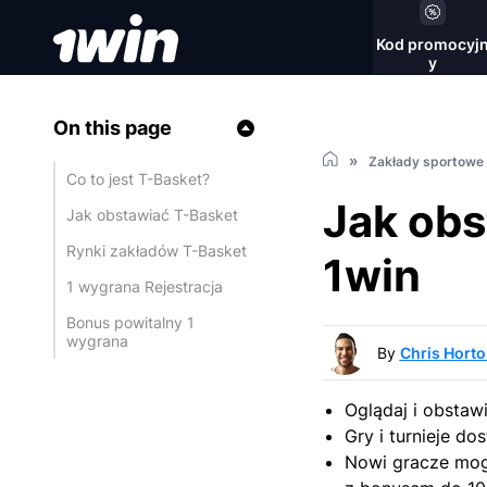
Kod promocyj
y
On this page
Zakłady sportowe
Co to jest T-Basket?
Jak obs
Jak obstawiać T-Basket
Rynki zakładów T-Basket
1win
1 wygrana Rejestracja
Bonus powitalny 1
wygrana
By
Chris Hort
Oglądaj i obstaw
Gry i turnieje do
Nowi gracze mog