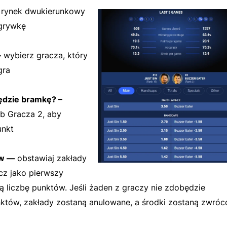
rynek dwukierunkowy
grywkę
–
wybierz gracza, który
gra
ędzie bramkę? –
ub Gracza 2, aby
unkt
ów —
obstawiaj zakłady
acz jako pierwszy
 liczbę punktów. Jeśli żaden z graczy nie zdobędzie
któw, zakłady zostaną anulowane, a środki zostaną zwróc