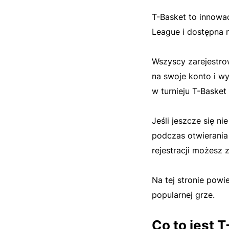
T-Basket to innowa
League i dostępna 
Wszyscy zarejestro
na swoje konto i wy
w turnieju T-Basket
Jeśli jeszcze się n
podczas otwierania
rejestracji możesz 
Na tej stronie powi
popularnej grze.
Co to jest 