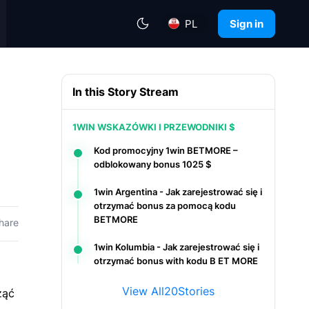
Sign in
PL
In this Story Stream
1WIN WSKAZÓWKI I PRZEWODNIKI $
Kod promocyjny 1win BETMORE –
odblokowany bonus 1025 $
1win Argentina - Jak zarejestrować się i
otrzymać bonus za pomocą kodu
BETMORE
hare
1win Kolumbia - Jak zarejestrować się i
otrzymać bonus with kodu B ET MORE
View All
20
Stories
ząć