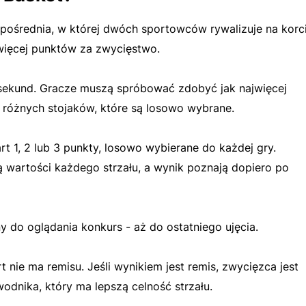
zpośrednia, w której dwóch sportowców rywalizuje na korci
więcej punktów za zwycięstwo.
sekund. Gracze muszą spróbować zdobyć jak najwięcej
 różnych stojaków, które są losowo wybrane.
art 1, 2 lub 3 punkty, losowo wybierane do każdej gry.
 wartości każdego strzału, a wynik poznają dopiero po
 do oglądania konkurs - aż do ostatniego ujęcia.
 nie ma remisu. Jeśli wynikiem jest remis, zwycięzca jest
odnika, który ma lepszą celność strzału.