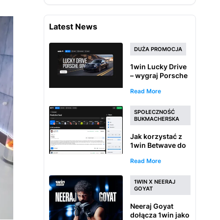
Latest News
DUŻA PROMOCJA
1win Lucky Drive
– wygraj Porsche
911
Read More
SPOŁECZNOŚĆ
BUKMACHERSKA
Jak korzystać z
1win Betwave do
obstawiania
Read More
zakładów
sportowych
1WIN X NEERAJ
GOYAT
Neeraj Goyat
dołącza 1win jako