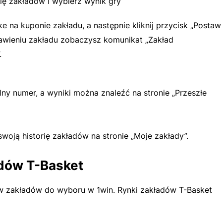
ię zakładów i wybierz wynik gry
e na kuponie zakładu, a następnie kliknij przycisk „Postaw
tawieniu zakładu zobaczysz komunikat „Zakład
.
ny numer, a wyniki można znaleźć na stronie „Przeszłe
oją historię zakładów na stronie „Moje zakłady”.
adów T-Basket
ków zakładów do wyboru w 1win. Rynki zakładów T-Basket