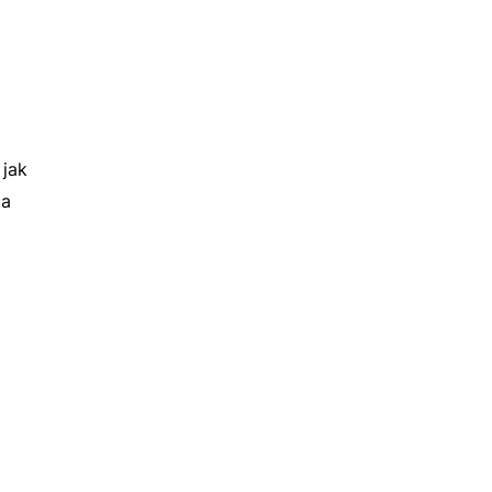
 jak
ta