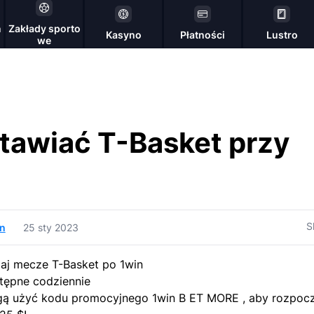
n
Zakłady sporto
Kasyno
Płatności
Lustro
we
tawiać T-Basket przy
S
on
25 sty 2023
iaj mecze T-Basket po 1win
stępne codziennie
ą użyć kodu promocyjnego 1win B ET MORE , aby rozpoc