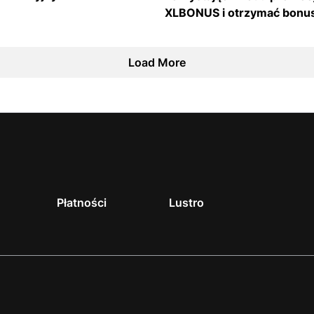
XLBONUS i otrzymać bonu
Load More
Płatności
Lustro