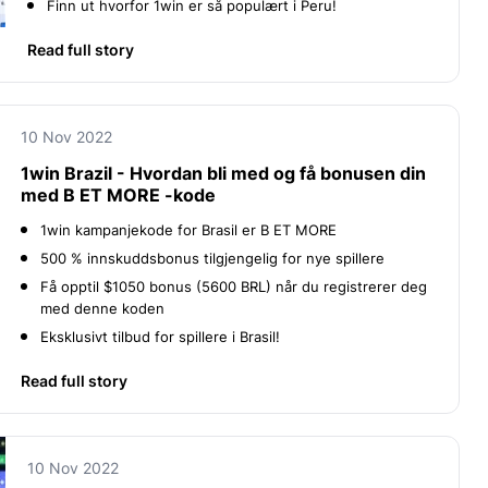
Finn ut hvorfor 1win er så populært i Peru!
Read full story
10 Nov 2022
1win Brazil - Hvordan bli med og få bonusen din
med B ET MORE -kode
1win kampanjekode for Brasil er B ET MORE
500 % innskuddsbonus tilgjengelig for nye spillere
Få opptil $1050 bonus (5600 BRL) når du registrerer deg
med denne koden
Eksklusivt tilbud for spillere i Brasil!
Read full story
10 Nov 2022