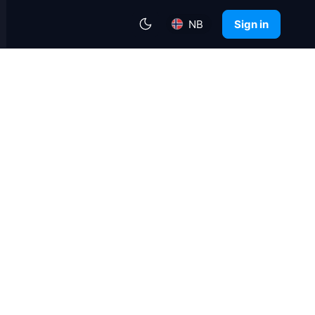
Sign in
NB