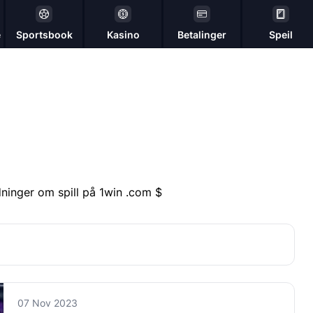
e
Sportsbook
Kasino
Betalinger
Speil
ninger om spill på 1win .com $
07 Nov 2023