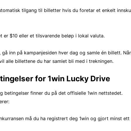
tomatisk tilgang til billetter hvis du foretar et enkelt innsk
r $10 eller et tilsvarende beløp i lokal valuta.
r, gå inn på kampanjesiden hver dag og samle én billett. Når
il alle billettene du har samlet bli med i trekningen.
tingelser for 1win Lucky Drive
og betingelser finner du på det offisielle 1win nettstedet.
erer:
onkurransen må du ha registrert deg 1win og gjort minst ett