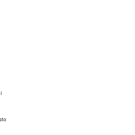
i
sto