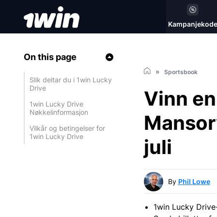
Kampanjekod
On this page
Sportsbook
Slik deltar du i 1win Lucky
Drive
Vinn en
1win Lucky Drive
Nøkkelinformasjon
Mansory
Vilkår og betingelser for
1win Lucky Drive
juli
By
Phil Lowe
1win Lucky Drive