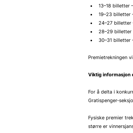
13–18 billetter 
19–23 billetter
24–27 billetter
28–29 billetter
30–31 billetter
Premietrekningen vil
Viktig informasjon
For å delta i konk
Gratispenger-seksjon
Fysiske premier trek
større er vinnersjan