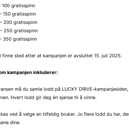
– 100 gratisspinn
 – 150 gratisspinn
 – 200 gratisspinn
 – 250 gratisspinn
 – 350 gratisspinn
 finne sted etter at kampanjen er avsluttet 15. juli 2025.
 om kampanjen inkluderer:
urransen må du samle lodd på LUCKY DRIVE-kampanjesiden, 
en. Hvert lodd gir deg én sjanse til å vinne.
kes ved å velge en tilfeldig bruker. Jo flere lodd du har, de
sene dine.