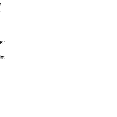
r
e
ger-
det