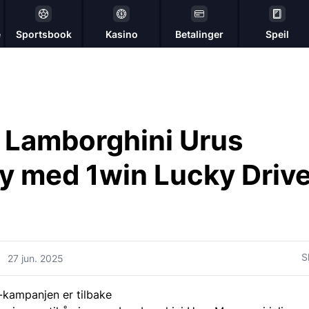
e
Sportsbook
Kasino
Betalinger
Speil
 Lamborghini Urus
 med 1win Lucky Drive
S
27 jun. 2025
-kampanjen er tilbake