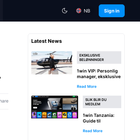
Sign in
NB
Latest News
EKSKLUSIVE
BELØNNINGER
1win VIP: Personlig
r
manager, eksklusive
tilbud og
Read More
premiumkontostøtte
SLIK BLIR DU
hare
MEDLEM
1win Tanzania:
Guide til
kampanjekoden
Read More
XLBONUS og
velkomsttilbudet