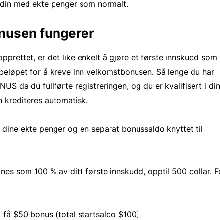
 din med ekte penger som normalt.
nusen fungerer
pprettet, er det like enkelt å gjøre et første innskudd som
eløpet for å kreve inn velkomstbonusen. Så lenge du har
US da du fullførte registreringen, og du er kvalifisert i din
n krediteres automatisk.
: dine ekte penger og en separat bonussaldo knyttet til
es som 100 % av ditt første innskudd, opptil 500 dollar. F
 få $50 bonus (total startsaldo $100)