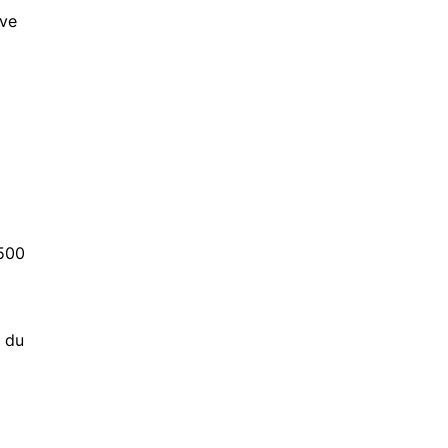
eve
$500
r du