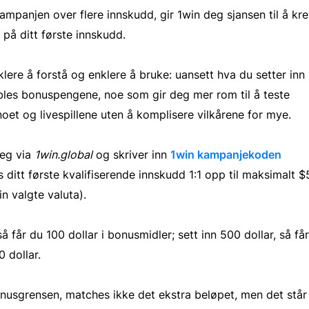
kampanjen over flere innskudd, gir 1win deg sjansen til å kr
 på ditt første innskudd.
klere å forstå og enklere å bruke: uansett hva du setter inn
bles bonuspengene, noe som gir deg mer rom til å teste
oet og livespillene uten å komplisere vilkårene for mye.
deg via
1win.global
og skriver inn
1win kampanjekoden
 ditt første kvalifiserende innskudd 1:1 opp til maksimalt 
din valgte valuta).
så får du 100 dollar i bonusmidler; sett inn 500 dollar, så få
 dollar.
nusgrensen, matches ikke det ekstra beløpet, men det står