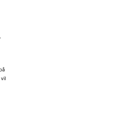
a
.
 på
vil