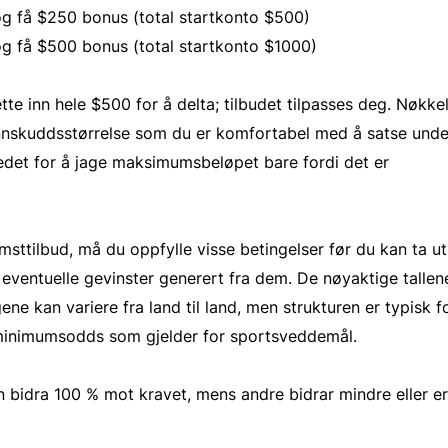
og få $250 bonus (total startkonto $500)
og få $500 bonus (total startkonto $1000)
tte inn hele $500 for å delta; tilbudet tilpasses deg. Nøkke
innskuddsstørrelse som du er komfortabel med å satse unde
tedet for å jage maksimumsbeløpet bare fordi det er
sttilbud, må du oppfylle visse betingelser før du kan ta ut
eventuelle gevinster generert fra dem. De nøyaktige tallen
ne kan variere fra land til land, men strukturen er typisk f
minimumsodds som gjelder for sportsveddemål.
n bidra 100 % mot kravet, mens andre bidrar mindre eller er