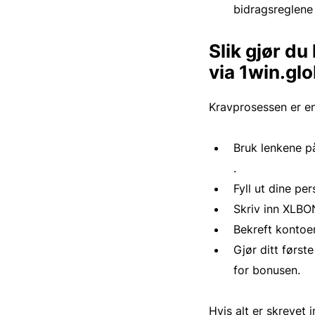
bidragsreglene
Slik gjør d
via 1win.glo
Kravprosessen er enk
Bruk lenkene på
.
Fyll ut dine pe
Skriv inn XLBO
Bekreft kontoen
Gjør ditt først
for bonusen.
Hvis alt er skrevet 