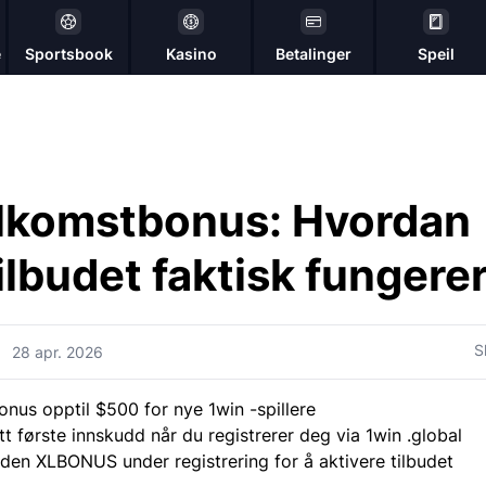
e
Sportsbook
Kasino
Betalinger
Speil
elkomstbonus: Hvordan
lbudet faktisk fungere
S
28 apr. 2026
nus opptil $500 for nye 1win -spillere
itt første innskudd når du registrerer deg via 1win .global
en XLBONUS under registrering for å aktivere tilbudet