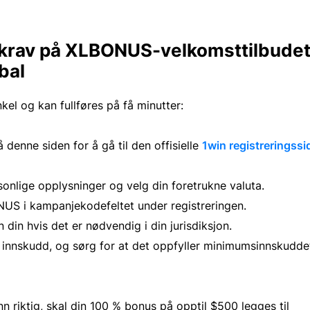
u krav på XLBONUS-velkomsttilbude
bal
el og kan fullføres på få minutter:
 denne siden for å gå til den offisielle
1win registreringssi
rsonlige opplysninger og velg din foretrukne valuta.
NUS i kampanjekodefeltet under registreringen.
 din hvis det er nødvendig i din jurisdiksjon.
e innskudd, og sørg for at det oppfyller minimumsinnskudde
inn riktig, skal din 100 % bonus på opptil $500 legges til