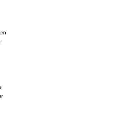
len
r
e
or