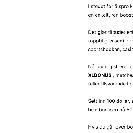
I stedet for å spre 
en enkelt, ren boost
Det gjør tilbudet en
(opptil grensen) do
sportsbooken, casin
Når du registrerer 
XLBONUS
, matches
(eller tilsvarende i 
Sett inn 100 dollar, 
hele bonusen på 500
Hvis du går over bo