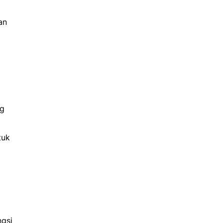
an
ng
tuk
ngsi