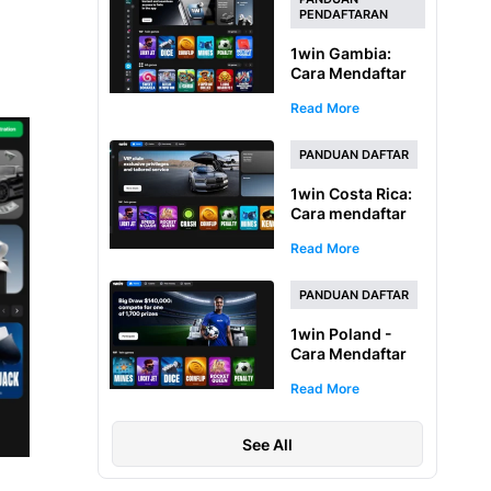
PENDAFTARAN
1win Gambia:
Cara Mendaftar
dengan Kod
Read More
Promo XLBONUS
untuk
mendapatkan
PANDUAN DAFTAR
bonus anda
1win Costa Rica:
Cara mendaftar
dengan Kod
Read More
Promo XLBONUS
dan Tuntut Bonus
Anda
PANDUAN DAFTAR
1win Poland -
Cara Mendaftar
dan Dapatkan
Read More
Bonus Anda
dengan Kod
Promo XLBONUS
See All