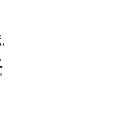
)
0)
n
an
h