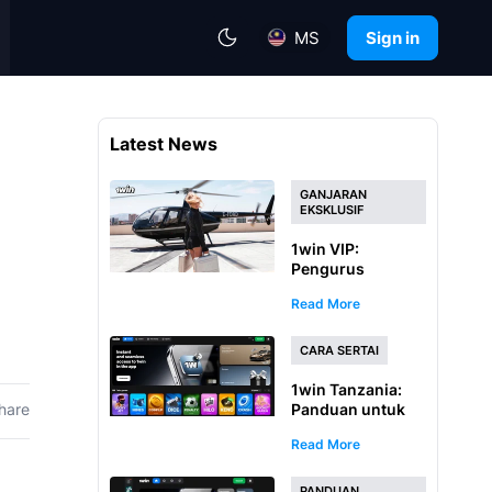
Sign in
MS
Latest News
GANJARAN
EKSKLUSIF
1win VIP:
Pengurus
Peribadi, Tawaran
Read More
Eksklusif dan
Sokongan Akaun
Premium
CARA SERTAI
1win Tanzania:
hare
Panduan untuk
Kod Promo
Read More
XLBONUS dan
Tawaran Aluan
PANDUAN