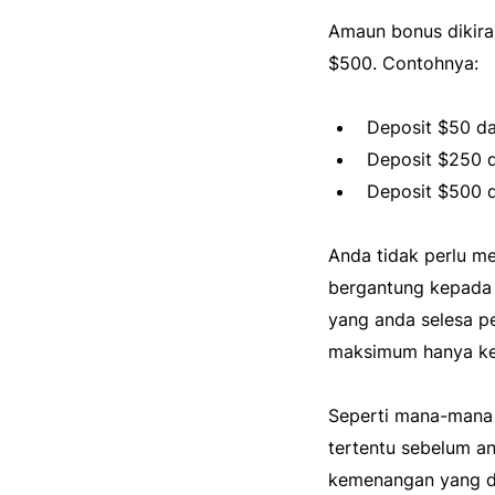
Amaun bonus dikira
$500. Contohnya:
Deposit $50 da
Deposit $250 d
Deposit $500 d
Anda tidak perlu m
bergantung kepada 
yang anda selesa p
maksimum hanya ker
Seperti mana-mana 
tertentu sebelum a
kemenangan yang d