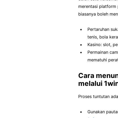
merentasi platform
biasanya boleh men
Pertaruhan suk
tenis, bola ker
Kasino: slot, 
Permainan camp
mematuhi pera
Cara menun
melalui 1wi
Proses tuntutan ada
Gunakan pautan