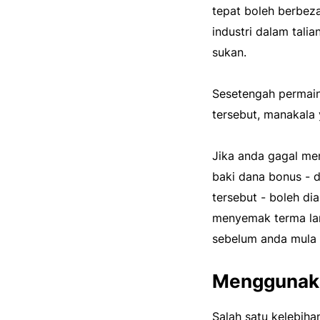
tepat boleh berbeza
industri dalam tal
sukan.
Sesetengah permai
tersebut, manakala
Jika anda gagal me
baki dana bonus - 
tersebut - boleh di
menyemak terma lan
sebelum anda mula 
Menggunaka
Salah satu kelebiha