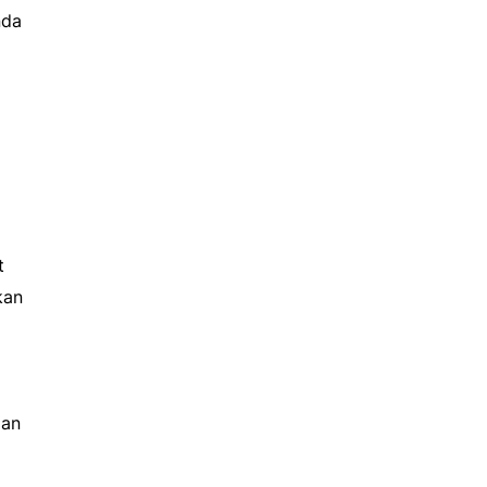
nda
t
kan
gan