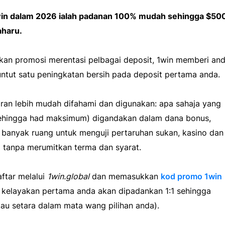
win dalam 2026 ialah padanan 100% mudah sehingga $50
aharu.
an promosi merentasi pelbagai deposit, 1win memberi an
ntut satu peningkatan bersih pada deposit pertama anda.
aran lebih mudah difahami dan digunakan: apa sahaja yang
ehingga had maksimum) digandakan dalam dana bonus,
 banyak ruang untuk menguji pertaruhan sukan, kasino dan
 tanpa merumitkan terma dan syarat.
ftar melalui
1win.global
dan memasukkan
kod promo 1win
 kelayakan pertama anda akan dipadankan 1:1 sehingga
u setara dalam mata wang pilihan anda).