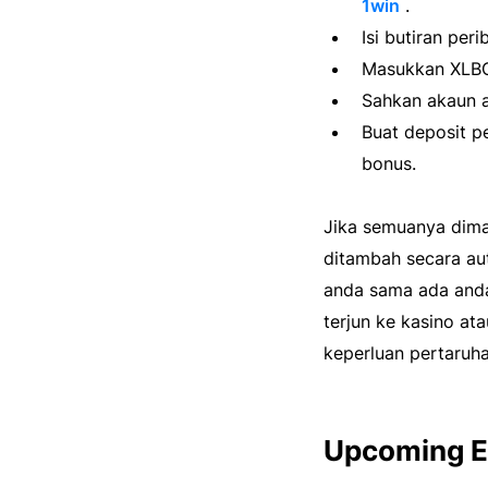
1win
.
Isi butiran per
Masukkan XLBO
Sahkan akaun a
Buat deposit p
bonus.
Jika semuanya dima
ditambah secara aut
anda sama ada and
terjun ke kasino a
keperluan pertaruha
Upcoming E