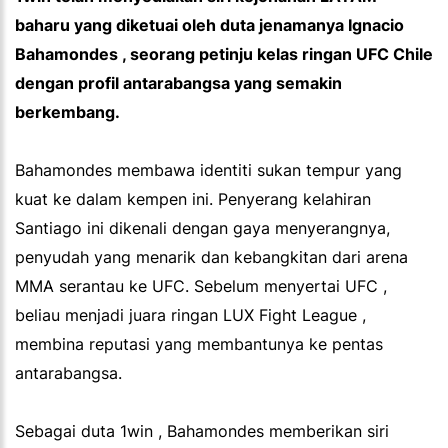
baharu yang diketuai oleh duta jenamanya Ignacio
Bahamondes , seorang petinju kelas ringan UFC Chile
dengan profil antarabangsa yang semakin
berkembang.
Bahamondes membawa identiti sukan tempur yang
kuat ke dalam kempen ini. Penyerang kelahiran
Santiago ini dikenali dengan gaya menyerangnya,
penyudah yang menarik dan kebangkitan dari arena
MMA serantau ke UFC. Sebelum menyertai UFC ,
beliau menjadi juara ringan LUX Fight League ,
membina reputasi yang membantunya ke pentas
antarabangsa.
Sebagai duta 1win , Bahamondes memberikan siri