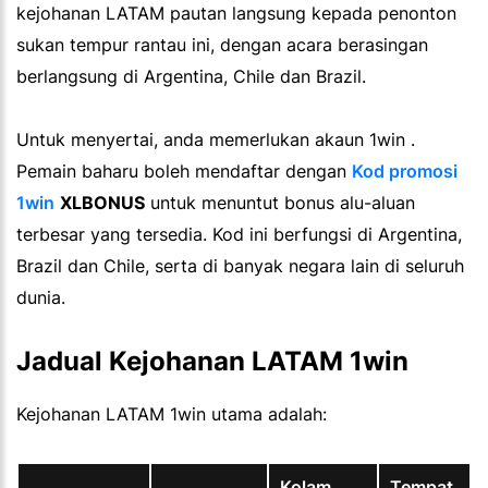
kejohanan LATAM pautan langsung kepada penonton
sukan tempur rantau ini, dengan acara berasingan
berlangsung di Argentina, Chile dan Brazil.
Untuk menyertai, anda memerlukan akaun 1win .
Pemain baharu boleh mendaftar dengan
Kod promosi
1win
XLBONUS
untuk menuntut bonus alu-aluan
terbesar yang tersedia. Kod ini berfungsi di Argentina,
Brazil dan Chile, serta di banyak negara lain di seluruh
dunia.
Jadual Kejohanan LATAM 1win
Kejohanan LATAM 1win utama adalah:
Kolam
Tempat