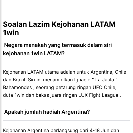
Soalan Lazim Kejohanan LATAM
1win
 Negara manakah yang termasuk dalam siri 
kejohanan 1win LATAM?
Kejohanan LATAM utama adalah untuk Argentina, Chile
dan Brazil. Siri ini menampilkan Ignacio “ La Jaula ”
Bahamondes , seorang petarung ringan UFC Chile,
duta 1win dan bekas juara ringan LUX Fight League .
 Apakah jumlah hadiah Argentina?
Kejohanan Argentina berlangsung dari 4-18 Jun dan