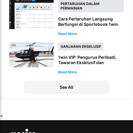
PERTARUHAN DALAM
PERMAINAN
Cara Pertaruhan Langsung
Berfungsi di Sportsbook 1win
Read More
GANJARAN EKSKLUSIF
1win VIP: Pengurus Peribadi,
Tawaran Eksklusif dan
Sokongan Akaun Premium
Read More
See All
<