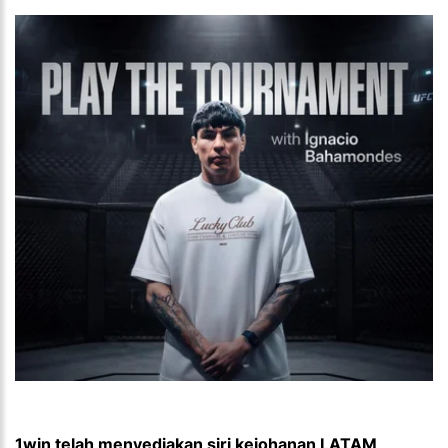
1win telah menyediakan siri kejohanan LATAM