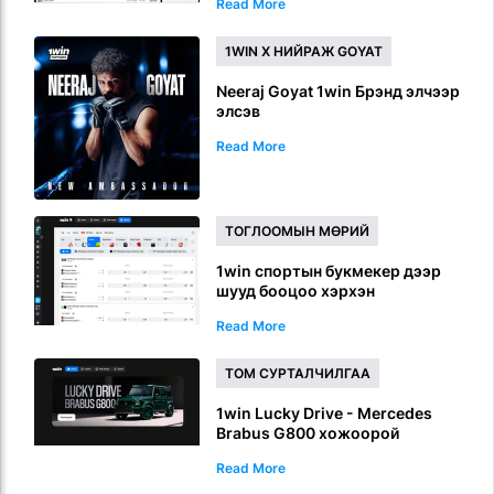
Read More
1WIN X НИЙРАЖ GOYAT
Neeraj Goyat 1win Брэнд элчээр
элсэв
Read More
ТОГЛООМЫН МӨРИЙ
1win спортын букмекер дээр
шууд бооцоо хэрхэн
ажилладаг вэ
Read More
ТОМ СУРТАЛЧИЛГАА
1win Lucky Drive - Mercedes
Brabus G800 хожоорой
Read More