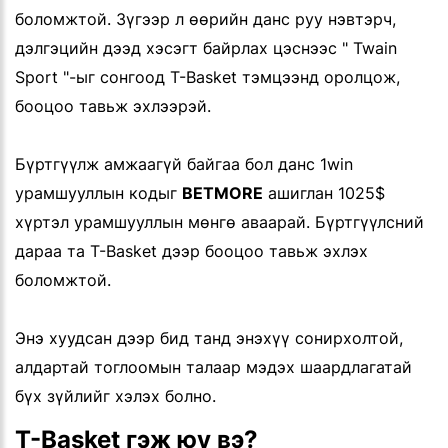
боломжтой. Зүгээр л өөрийн данс руу нэвтэрч,
дэлгэцийн дээд хэсэгт байрлах цэснээс " Twain
Sport "-ыг сонгоод T-Basket тэмцээнд оролцож,
бооцоо тавьж эхлээрэй.
Бүртгүүлж амжаагүй байгаа бол данс 1win
урамшууллын кодыг
BETMORE
ашиглан 1025$
хүртэл урамшууллын мөнгө аваарай. Бүртгүүлсний
дараа та T-Basket дээр бооцоо тавьж эхлэх
боломжтой.
Энэ хуудсан дээр бид танд энэхүү сонирхолтой,
алдартай тоглоомын талаар мэдэх шаардлагатай
бүх зүйлийг хэлэх болно.
T-Basket гэж юу вэ?