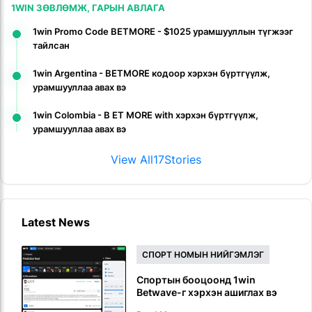
1WIN ЗӨВЛӨМЖ, ГАРЫН АВЛАГА
1win Promo Code BETMORE - $1025 урамшууллын түгжээг
тайлсан
1win Argentina - BETMORE кодоор хэрхэн бүртгүүлж,
урамшууллаа авах вэ
1win Colombia - B ET MORE with хэрхэн бүртгүүлж,
урамшууллаа авах вэ
View All
17
Stories
Latest News
СПОРТ НОМЫН НИЙГЭМЛЭГ
Спортын бооцоонд 1win
Betwave-г хэрхэн ашиглах вэ