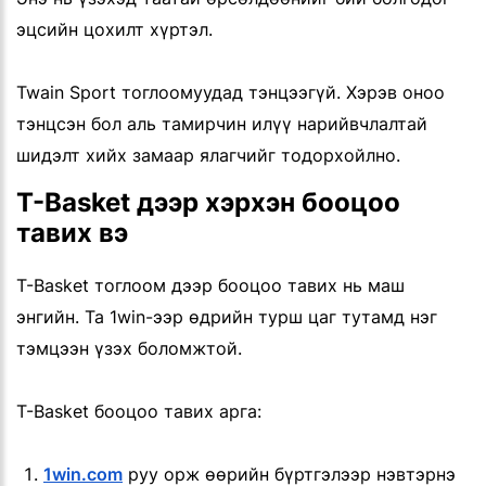
эцсийн цохилт хүртэл.
Twain Sport тоглоомуудад тэнцээгүй. Хэрэв оноо
тэнцсэн бол аль тамирчин илүү нарийвчлалтай
шидэлт хийх замаар ялагчийг тодорхойлно.
T-Basket дээр хэрхэн бооцоо
тавих вэ
T-Basket тоглоом дээр бооцоо тавих нь маш
энгийн. Та 1win-ээр өдрийн турш цаг тутамд нэг
тэмцээн үзэх боломжтой.
T-Basket бооцоо тавих арга:
1win.com
руу орж өөрийн бүртгэлээр нэвтэрнэ