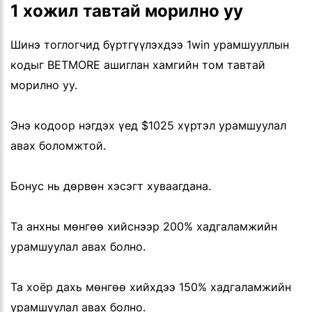
1 хожил тавтай морилно уу
Шинэ тоглогчид бүртгүүлэхдээ 1win урамшууллын
кодыг BETMORE ашиглан хамгийн том тавтай
морилно уу.
Энэ кодоор нэгдэх үед $1025 хүртэл урамшуулал
авах боломжтой.
Бонус нь дөрвөн хэсэгт хуваагдана.
Та анхны мөнгөө хийснээр 200% хадгаламжийн
урамшуулал авах болно.
Та хоёр дахь мөнгөө хийхдээ 150% хадгаламжийн
урамшуулал авах болно.