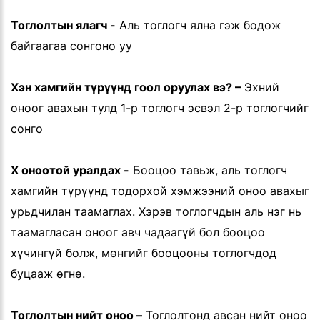
Тоглолтын ялагч -
Аль тоглогч ялна гэж бодож
байгаагаа сонгоно уу
Хэн хамгийн түрүүнд гоол оруулах вэ? –
Эхний
оноог авахын тулд 1-р тоглогч эсвэл 2-р тоглогчийг
сонго
X оноотой уралдах -
Бооцоо тавьж, аль тоглогч
хамгийн түрүүнд тодорхой хэмжээний оноо авахыг
урьдчилан таамаглах. Хэрэв тоглогчдын аль нэг нь
таамагласан оноог авч чадаагүй бол бооцоо
хүчингүй болж, мөнгийг бооцооны тоглогчдод
буцааж өгнө.
Тоглолтын нийт оноо –
Тоглолтонд авсан нийт оноо