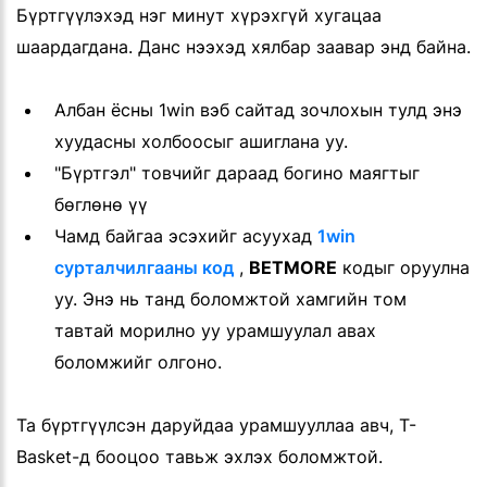
Бүртгүүлэхэд нэг минут хүрэхгүй хугацаа
шаардагдана. Данс нээхэд хялбар заавар энд байна.
Албан ёсны 1win вэб сайтад зочлохын тулд энэ
хуудасны холбоосыг ашиглана уу.
"Бүртгэл" товчийг дараад богино маягтыг
бөглөнө үү
Чамд байгаа эсэхийг асуухад
1win
сурталчилгааны код
,
BETMORE
кодыг оруулна
уу. Энэ нь танд боломжтой хамгийн том
тавтай морилно уу урамшуулал авах
боломжийг олгоно.
Та бүртгүүлсэн даруйдаа урамшууллаа авч, T-
Basket-д бооцоо тавьж эхлэх боломжтой.