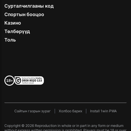
Сурталчилгааны код
Спортын бооцоо
Казино
Төлбөрүүд
Толь
Сайтын газрын зураг
Холбоо барих
Install 1win PWA
Copyright © 2026 Reproduction in whole or in part in any form or medium
without express written permission is prohibited. Players must be 18 or over