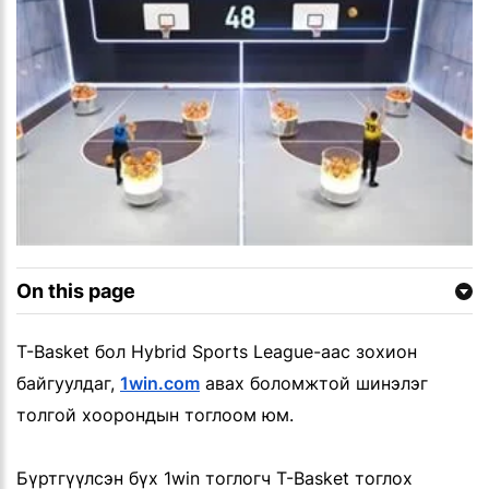
On this page
T-Basket бол Hybrid Sports League-аас зохион
байгуулдаг,
1win.com
авах боломжтой шинэлэг
толгой хоорондын тоглоом юм.
Бүртгүүлсэн бүх 1win тоглогч T-Basket тоглох