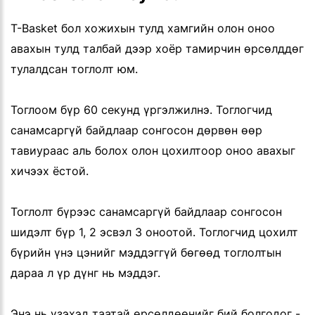
T-Basket бол хожихын тулд хамгийн олон оноо
авахын тулд талбай дээр хоёр тамирчин өрсөлддөг
тулалдсан тоглолт юм.
Тоглоом бүр 60 секунд үргэлжилнэ. Тоглогчид
санамсаргүй байдлаар сонгосон дөрвөн өөр
тавиураас аль болох олон цохилтоор оноо авахыг
хичээх ёстой.
Тоглолт бүрээс санамсаргүй байдлаар сонгосон
шидэлт бүр 1, 2 эсвэл 3 оноотой. Тоглогчид цохилт
бүрийн үнэ цэнийг мэддэггүй бөгөөд тоглолтын
дараа л үр дүнг нь мэддэг.
Энэ нь үзэхэд таатай өрсөлдөөнийг бий болгодог -