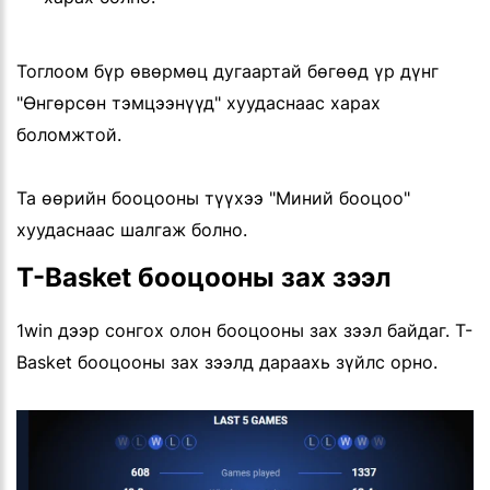
Тоглоом бүр өвөрмөц дугаартай бөгөөд үр дүнг
"Өнгөрсөн тэмцээнүүд" хуудаснаас харах
боломжтой.
Та өөрийн бооцооны түүхээ "Миний бооцоо"
хуудаснаас шалгаж болно.
T-Basket бооцооны зах зээл
1win дээр сонгох олон бооцооны зах зээл байдаг. T-
Basket бооцооны зах зээлд дараахь зүйлс орно.