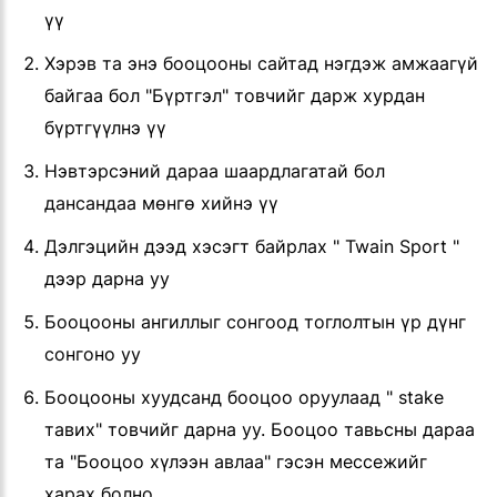
үү
Хэрэв та энэ бооцооны сайтад нэгдэж амжаагүй
байгаа бол "Бүртгэл" товчийг дарж хурдан
бүртгүүлнэ үү
Нэвтэрсэний дараа шаардлагатай бол
дансандаа мөнгө хийнэ үү
Дэлгэцийн дээд хэсэгт байрлах " Twain Sport "
дээр дарна уу
Бооцооны ангиллыг сонгоод тоглолтын үр дүнг
сонгоно уу
Бооцооны хуудсанд бооцоо оруулаад " stake
тавих" товчийг дарна уу. Бооцоо тавьсны дараа
та "Бооцоо хүлээн авлаа" гэсэн мессежийг
харах болно.