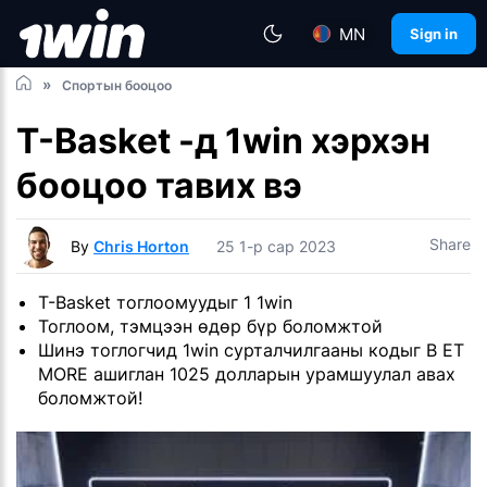
MN
Sign in
Спортын бооцоо
T-Basket -д 1win хэрхэн
бооцоо тавих вэ
Share
By
Chris Horton
25 1-р сар 2023
T-Basket тоглоомуудыг 1 1win
Тоглоом, тэмцээн өдөр бүр боломжтой
Шинэ тоглогчид 1win сурталчилгааны кодыг B ET
MORE ашиглан 1025 долларын урамшуулал авах
боломжтой!