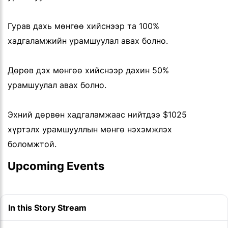
Гурав дахь мөнгөө хийснээр та 100%
хадгаламжийн урамшуулал авах болно.
Дөрөв дэх мөнгөө хийснээр дахин 50%
урамшуулал авах болно.
Эхний дөрвөн хадгаламжаас нийтдээ $1025
хүртэлх урамшууллын мөнгө нэхэмжлэх
боломжтой.
Upcoming Events
In this Story Stream