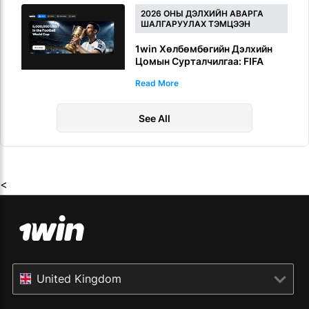
2026 ОНЫ ДЭЛХИЙН АВАРГА
ШАЛГАРУУЛАХ ТЭМЦЭЭН
1win Хөлбөмбөгийн Дэлхийн
Цомын Сурталчилгаа: FIFA
Дэлхийн Цомын бооцооны
Read More
5,000,000 USDT шагналын сан
See All
<
United Kingdom