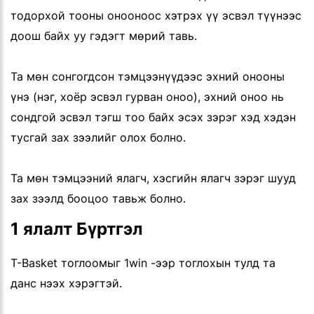
тодорхой тооны онооноос хэтрэх үү эсвэл түүнээс
доош байх уу гэдэгт мөрий тавь.
Та мөн сонгогдсон тэмцээнүүдээс эхний онооны
үнэ (нэг, хоёр эсвэл гурван оноо), эхний оноо нь
сондгой эсвэл тэгш тоо байх эсэх зэрэг хэд хэдэн
тусгай зах зээлийг олох болно.
Та мөн тэмцээний ялагч, хэсгийн ялагч зэрэг шууд
зах зээлд бооцоо тавьж болно.
1 ялалт Бүртгэл
T-Basket тоглоомыг 1win -ээр тоглохын тулд та
данс нээх хэрэгтэй.