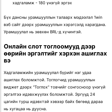
хадгаламж - 180 үнэгүй эргэх
Бүх дансны урамшууллын талаарх мэдээлэл 1win
вэб сайт дээрх урамшууллын хэрэгсэлд харагдана.
Урамшуулал нь зөвхөн BRL-д хүчинтэй.
Онлайн слот тоглоомууд дээр
өөрийн эргэлтийг хэрхэн ашиглах
вэ
Хадгаламжийн урамшуулал бүрийг нэг удаа
ашиглах боломжтой. Тоглогчид урамшууллын
виджет дээрх "Тоглох" товчийг сонгосноор үнэгүй
эргэлтээ идэвхжүүлэх боломжтой. Эргүүд 24
цагийн турш идэвхтэй хэвээр байх бөгөөд дараа
нь хугацаа нь дуусна.