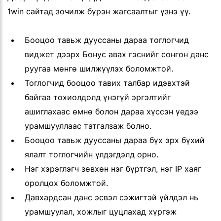
1win сайтад зочилж бүрэн жагсаалтыг үзнэ үү.
Бооцоо тавьж дууссаны дараа тоглогчид
виджет дээрх Бонус авах гэснийг сонгон данс
руугаа мөнгө шилжүүлэх боломжтой.
Тоглогчид бооцоо тавих талбар идэвхтэй
байгаа тохиолдолд үнэгүй эргэлтийг
ашиглахаас өмнө болон дараа хүссэн үедээ
урамшууллаас татгалзаж болно.
Бооцоо тавьж дууссаны дараа бүх эрх бүхий
ялалт тоглогчийн үлдэгдэлд орно.
Нэг хэрэглэгч зөвхөн нэг бүртгэл, нэг IP хаяг
оролцох боломжтой.
Давхардсан данс эсвэл сэжигтэй үйлдэл нь
урамшуулал, хожлыг цуцлахад хүргэж