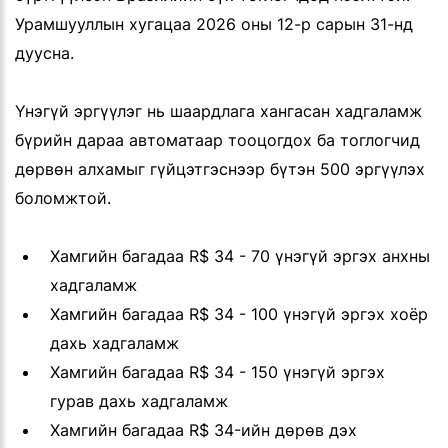
Урамшууллын хугацаа 2026 оны 12-р сарын 31-нд
дуусна.
Үнэгүй эргүүлэг нь шаардлага хангасан хадгаламж
бүрийн дараа автоматаар тооцогдох ба тоглогчид
дөрвөн алхамыг гүйцэтгэснээр бүтэн 500 эргүүлэх
боломжтой.
Хамгийн багадаа R$ 34 - 70 үнэгүй эргэх анхны
хадгаламж
Хамгийн багадаа R$ 34 - 100 үнэгүй эргэх хоёр
дахь хадгаламж
Хамгийн багадаа R$ 34 - 150 үнэгүй эргэх
гурав дахь хадгаламж
Хамгийн багадаа R$ 34-ийн дөрөв дэх