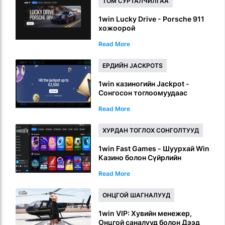
ТОМ СУРТАЛЧИЛГАА
1win Lucky Drive - Porsche 911
хожоорой
Read More
ЕРДИЙН JACKPOTS
1win казиногийн Jackpot -
Сонгосон тоглоомуудаас
$2,500 хүртэл хожоорой
Read More
ХУРДАН ТОГЛОХ СОНГОЛТУУД
1win Fast Games - Шуурхай Win
Казино болон Сүйрлийн
Тоглоомуудыг Тоглоно уу
Read More
ОНЦГОЙ ШАГНАЛУУД
1win VIP: Хувийн менежер,
Онцгой саналууд болон Дээд