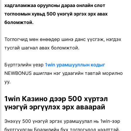
хадгаламжаа оруулсны дараа онлайн слот
тоглоомын хувьд 500 үнэгүй эргэх эрх авах
боломжтой.
Тоглогчид мөн өнөөдөр шинэ данс үүсгэж, нэгдэх
тусгай шагнал авах боломжтой.
Бүртгэлийн үеэр
1win урамшууллын кодыг
NEWBONUS ашиглан нэг удаагийн тавтай морилно
уу.
1win Казино дээр 500 хүртэл
үнэгүй эргүүлэх эрх аваарай
Энэхүү 500 үнэгүй эргэх урамшуулал нь 1win-ээр
бүртгүүлсэн Бразилийн бүх тоглогчдод нээлттэй.