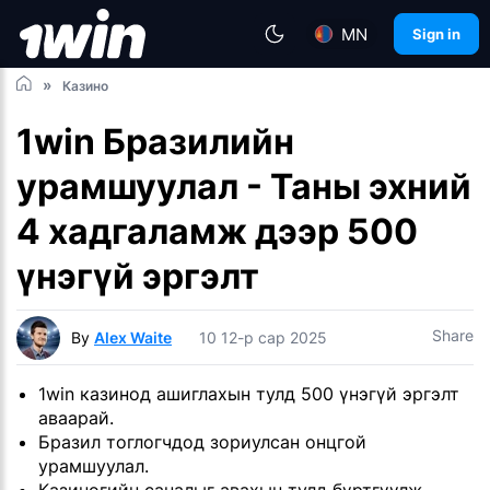
MN
Sign in
Казино
1win Бразилийн
урамшуулал - Таны эхний
4 хадгаламж дээр 500
үнэгүй эргэлт
Share
By
Alex Waite
10 12-р сар 2025
1win казинод ашиглахын тулд 500 үнэгүй эргэлт
аваарай.
Бразил тоглогчдод зориулсан онцгой
урамшуулал.