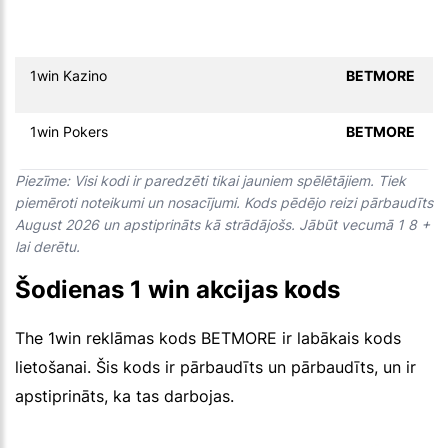
1win Kazino
BETMORE
1win Pokers
BETMORE
Piezīme: Visi kodi ir paredzēti tikai jauniem spēlētājiem. Tiek
piemēroti noteikumi un nosacījumi. Kods pēdējo reizi pārbaudīts
August 2026 un apstiprināts kā strādājošs. Jābūt vecumā 1 8 +
lai derētu.
Šodienas 1 win akcijas kods
The 1win reklāmas kods BETMORE ir labākais kods
lietošanai. Šis kods ir pārbaudīts un pārbaudīts, un ir
apstiprināts, ka tas darbojas.