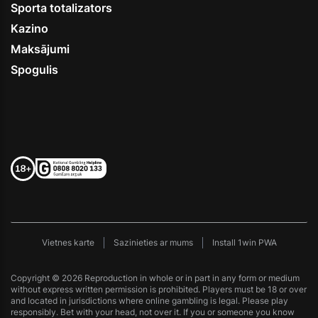
Sporta totalizators
Kazino
Maksājumi
Spogulis
Vietnes karte
Sazinieties ar mums
Install 1win PWA
Copyright © 2026 Reproduction in whole or in part in any form or medium
without express written permission is prohibited. Players must be 18 or over
and located in jurisdictions where online gambling is legal. Please play
responsibly. Bet with your head, not over it. If you or someone you know