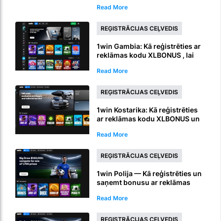
sagaidīšanas piedāvājumu
Read More
REĢISTRĀCIJAS CEĻVEDIS
1win Gambia: Kā reģistrēties ar
reklāmas kodu XLBONUS , lai
saņemtu bonusu
Read More
REĢISTRĀCIJAS CEĻVEDIS
1win Kostarika: Kā reģistrēties
ar reklāmas kodu XLBONUS un
saņemt savu bonusu
Read More
REĢISTRĀCIJAS CEĻVEDIS
1win Polija — Kā reģistrēties un
saņemt bonusu ar reklāmas
kodu XLBONUS
Read More
REĢISTRĀCIJAS CEĻVEDIS