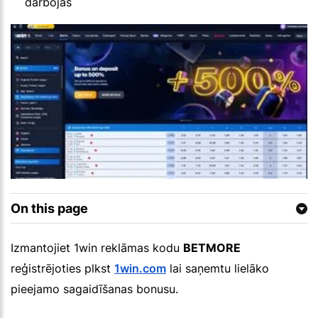
darbojas
On this page
Izmantojiet 1win reklāmas kodu
BETMORE
reģistrējoties plkst
1win.com
lai saņemtu lielāko
pieejamo sagaidīšanas bonusu.