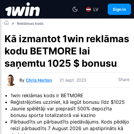
LV
Sign in
Reklāmas kods
Kā izmantot 1win reklāmas
kodu BETMORE lai
saņemtu 1025 $ bonusu
Share
By
Chris Horton
21 sept. 2023
1win reklāmas kods ir BETMORE
Reģistrējoties uzziniet, kā iegūt bonusu līdz $1025
Jaunie spēlētāji var pieprasīt 500% depozīta
bonusu sporta totalizatorā vai kazino
Pārbaudīts un pārbaudīts piedāvājums. Kods pēdējo
reizi pārbaudīts 7 August 2026 un apstiprināts kā