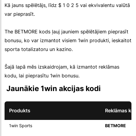
Kā jauns spēlētājs, līdz $ 1 0 2 5 vai ekvivalentu valūtā
var pieprasīt.
The BETMORE kods ļauj jauniem spēlētājiem pieprasīt
bonusu, ko var izmantot visiem 1win produkti, ieskaitot
sporta totalizatoru un kazino.
Šajā lapā mēs izskaidrojam, kā izmantot reklāmas
kodu, lai pieprasītu 1win bonusu.
 Jaunākie 1win akcijas kodi 
Produkts
Reklāmas ko
1win Sports
BETMORE