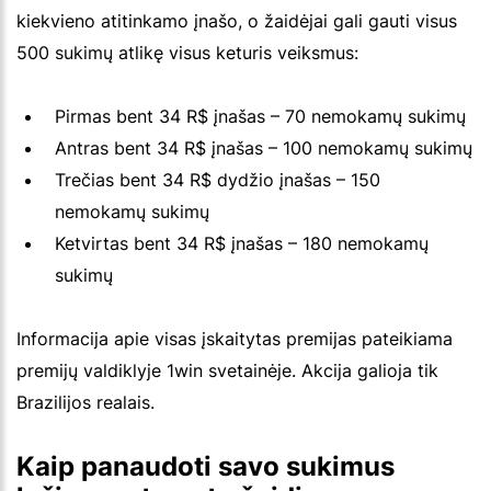
kiekvieno atitinkamo įnašo, o žaidėjai gali gauti visus
500 sukimų atlikę visus keturis veiksmus:
Pirmas bent 34 R$ įnašas – 70 nemokamų sukimų
Antras bent 34 R$ įnašas – 100 nemokamų sukimų
Trečias bent 34 R$ dydžio įnašas – 150
nemokamų sukimų
Ketvirtas bent 34 R$ įnašas – 180 nemokamų
sukimų
Informacija apie visas įskaitytas premijas pateikiama
premijų valdiklyje 1win svetainėje. Akcija galioja tik
Brazilijos realais.
Kaip panaudoti savo sukimus