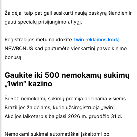
Žaidėjai taip pat gali susikurti naują paskyrą šiandien ir
gauti specialų prisijungimo atlygį.
Registracijos metu naudokite
1win reklamos kodą
NEWBONUS kad gautumėte vienkartinį pasveikinimo
bonusą.
Gaukite iki 500 nemokamų sukimų
„1win“ kazino
Ši 500 nemokamų sukimų premija prieinama visiems
Brazilijos žaidėjams, kurie užsiregistruoja „1win“.
Akcijos laikotarpis baigiasi 2026 m. gruodžio 31 d.
Nemokami sukimai automatiškai įskaitomi po