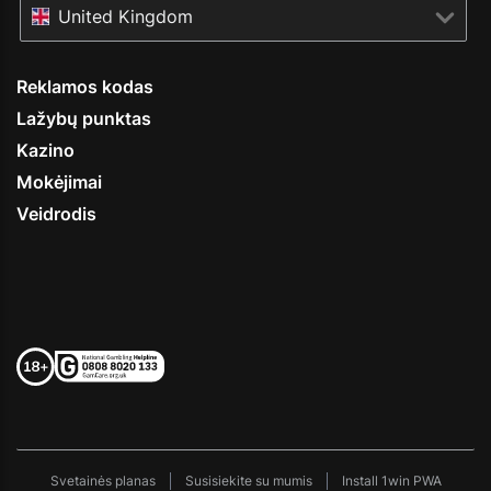
United Kingdom
Reklamos kodas
Lažybų punktas
Kazino
Mokėjimai
Veidrodis
Svetainės planas
Susisiekite su mumis
Install 1win PWA