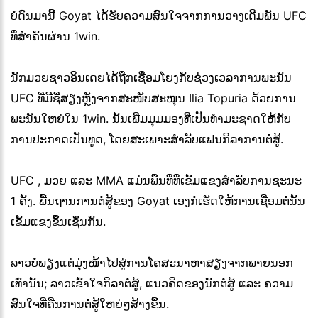
ບໍ່ດົນມານີ້ Goyat ໄດ້ຮັບຄວາມສົນໃຈຈາກການວາງເດີມພັນ UFC
ທີ່ສຳຄັນຜ່ານ 1win.
ນັກມວຍຊາວອິນເດຍໄດ້ຖືກເຊື່ອມໂຍງກັບຊ່ວງເວລາການພະນັນ
UFC ທີ່ມີຊື່ສຽງຫຼັງຈາກສະໜັບສະໜຸນ Ilia Topuria ດ້ວຍການ
ພະນັນໃຫຍ່ໃນ 1win. ນັ້ນເພີ່ມມຸມມອງທີ່ເປັນທຳມະຊາດໃຫ້ກັບ
ການປະກາດເປັນທູດ, ໂດຍສະເພາະສຳລັບແຟນກິລາການຕໍ່ສູ້.
UFC , ມວຍ ແລະ MMA ແມ່ນພື້ນທີ່ທີ່ເຂັ້ມແຂງສຳລັບການຊະນະ
1 ຄັ້ງ. ພື້ນຖານການຕໍ່ສູ້ຂອງ Goyat ເອງກໍ່ເຮັດໃຫ້ການເຊື່ອມຕໍ່ນັ້ນ
ເຂັ້ມແຂງຂຶ້ນເຊັ່ນກັນ.
ລາວບໍ່ພຽງແຕ່ມຸ່ງໜ້າໄປສູ່ການໂຄສະນາຫາສຽງຈາກພາຍນອກ
ເທົ່ານັ້ນ; ລາວເຂົ້າໃຈກິລາຕໍ່ສູ້, ແນວຄິດຂອງນັກຕໍ່ສູ້ ແລະ ຄວາມ
ສົນໃຈທີ່ຄືນການຕໍ່ສູ້ໃຫຍ່ໆສ້າງຂຶ້ນ.