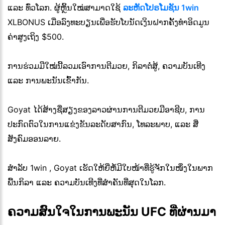
ແລະ ທົ່ວໂລກ. ຜູ້ຫຼິ້ນໃໝ່ສາມາດໃຊ້
ລະຫັດໂປຣໂມຊັນ 1win
XLBONUS ເມື່ອລົງທະບຽນເພື່ອຮັບໂບນັດເງິນຝາກຄັ້ງທຳອິດມູນ
ຄ່າສູງເຖິງ $500.
ການຮ່ວມມືໃໝ່ນີ້ລວມເອົາການຕີມວຍ, ກິລາຕໍ່ສູ້, ຄວາມບັນເທີງ
ແລະ ການພະນັນເຂົ້າກັນ.
Goyat ໄດ້ສ້າງຊື່ສຽງຂອງລາວຜ່ານການຕີມວຍມືອາຊີບ, ການ
ປະກົດຕົວໃນການແຂ່ງຂັນລະດັບສາກົນ, ໂທລະພາບ, ແລະ ສື່
ສັງຄົມອອນລາຍ.
ສຳລັບ 1win , Goyat ເຮັດໃຫ້ຍີ່ຫໍ້ມີໃບໜ້າທີ່ຮູ້ຈັກໃນໜຶ່ງໃນພາກ
ພື້ນກິລາ ແລະ ຄວາມບັນເທີງທີ່ສຳຄັນທີ່ສຸດໃນໂລກ.
ຄວາມສົນໃຈໃນການພະນັນ UFC ທີ່ຜ່ານມາ