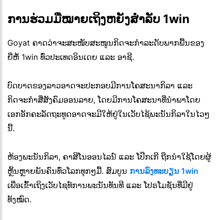
ການຮ່ວມມືໝາຍເຖິງຫຍັງສຳລັບ 1win
Goyat ຄາດວ່າຈະສະໜັບສະໜູນກິດຈະກຳລະດັບພາກພື້ນຂອງ
ຍີ່ຫໍ້ 1win ທົ່ວປະເທດອິນເດຍ ແລະ ອາຊີ.
ບົດບາດຂອງລາວອາດຈະປະກອບມີການໂຄສະນາກິລາ ແລະ
ກິດຈະກຳສື່ສັງຄົມອອນລາຍ, ໂດຍມີການໂຄສະນາທີ່ນຳພາໂດຍ
ເອກອັກຄະລັດຖະທູດອາດຈະມີໃຫ້ຢູ່ໃນເວັບໄຊ້ພະນັນກິລາໃນໄວໆ
ນີ້.
ຫ້ອງພະນັນກິລາ, ຄາສິໂນອອນໄລນ໌ ແລະ ໂປ໊ກເກີ ຖືກນຳໃຊ້ໂດຍຜູ້
ຫຼິ້ນຫຼາຍພັນຄົນທົ່ວໂລກທຸກໆມື້. ສົມບູນ
ການລົງທະບຽນ 1win
ເພື່ອເຂົ້າເຖິງເວັບໄຊທ໌ການພະນັນທັນທີ ແລະ ໂປຣໂມຊັນທີ່ມີຢູ່
ທັງໝົດ.