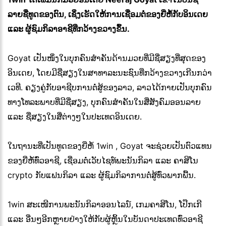
ລາຍຊື່ທູດຂອງຕົນ, ເຊິ່ງເຮັດໃຫ້ການເຊື່ອມຕໍ່ຂອງຍີ່ຫໍ້ກັບອິນເດຍ
ແລະ ຜູ້ຊົມກິລາອາຊີທີ່ກວ້າງຂວາງຂຶ້ນ.
Goyat ເປັນໜຶ່ງໃນບຸກຄົນສຳຄັນດ້ານມວຍທີ່ມີຊື່ສຽງທີ່ສຸດຂອງ
ອິນເດຍ, ໂດຍມີຊື່ສຽງໃນສາທາລະນະຊົນທີ່ກວ້າງຂວາງເກີນກວ່າ
ເວທີ. ຄຽງຄູ່ກັບອາຊີບການຕໍ່ສູ້ຂອງລາວ, ລາວໄດ້ກາຍເປັນບຸກຄົນ
ທາງໂທລະພາບທີ່ມີຊື່ສຽງ, ບຸກຄົນສຳຄັນໃນສື່ສັງຄົມອອນລາຍ
ແລະ ຊື່ສຽງໃນສື່ຕ່າງໆໃນປະເທດອິນເດຍ.
ໃນຖານະທີ່ເປັນທູດຂອງຍີ່ຫໍ້ 1win , Goyat ຈະຊ່ວຍເປັນຕົວແທນ
ຂອງຍີ່ຫໍ້ທົ່ວອາຊີ, ເຊື່ອມຕໍ່ເວັບໄຊທ໌ພະນັນກິລາ ແລະ ຄາສິໂນ
crypto ກັບແຟນກິລາ ແລະ ຜູ້ຊົມກິລາການຕໍ່ສູ້ທົ່ວພາກພື້ນ.
1win ສະເໜີການພະນັນກິລາອອນໄລນ໌, ເກມຄາສິໂນ, ໂປ໊ກເກີ
ແລະ ອື່ນໆອີກຫຼາຍຢ່າງໃຫ້ກັບຜູ້ຫຼິ້ນໃນບັນດາປະເທດທົ່ວອາຊີ