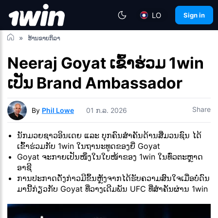
LO
Sign in
ຮ້ານຂາຍກິລາ
Neeraj Goyat ເຂົ້າຮ່ວມ 1win
ເປັນ Brand Ambassador
Share
By
Phil Lowe
01 ກ.ລ. 2026
ນັກມວຍຊາວອິນເດຍ ແລະ ບຸກຄົນສຳຄັນດ້ານສື່ມວນຊົນ ໄດ້
ເຂົ້າຮ່ວມກັບ 1win ໃນຖານະທູດຂອງຍີ່ Goyat
Goyat ຈະກາຍເປັນໜຶ່ງໃນໃບໜ້າຂອງ 1win ໃນທົ່ວຕະຫຼາດ
ອາຊີ
ການປະກາດດັ່ງກ່າວມີຂຶ້ນຫຼັງຈາກໄດ້ຮັບຄວາມສົນໃຈເມື່ອບໍ່ດົນ
ມານີ້ກ່ຽວກັບ Goyat ທີ່ວາງເດີມພັນ UFC ທີ່ສຳຄັນຜ່ານ 1win