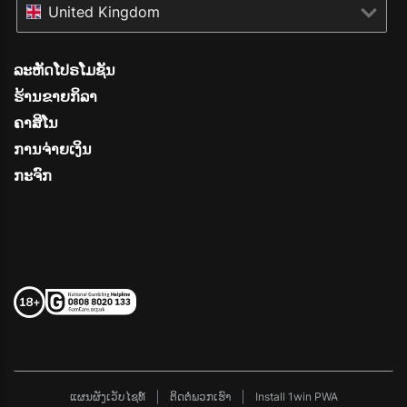
United Kingdom
ລະຫັດໂປຣໂມຊັນ
ຮ້ານຂາຍກິລາ
ຄາສິໂນ
ການຈ່າຍເງິນ
ກະຈົກ
ແຜນຜັງເວັບໄຊທ໌
ຕິດຕໍ່ພວກເຮົາ
Install 1win PWA