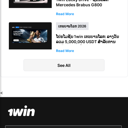
Mercedes Brabus G800
Read More
ເຕະບານໂລກ 2026
ໂປຣໂມຊັນ 1win ເຕະບານໂລກ: ລາງວັນ
ລວມ 5,000,000 USDT ສຳລັບການ
ພະນັນເຕະບານໂລກ FIFA
Read More
See All
<