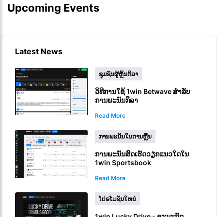
Upcoming Events
Latest News
ຊຸມຊົນຜູ້ຫຼິ້ນກິລາ
ວິທີການໃຊ້ 1win Betwave ສຳລັບ
ການພະນັນກິລາ
Read More
ການພະນັນໃນການຫຼິ້ນ
ການພະນັນສົດເຮັດວຽກແນວໃດໃນ
1win Sportsbook
Read More
ໂປຣໂມຊັນໃຫຍ່
1win Lucky Drive - ຊະນະລົດ