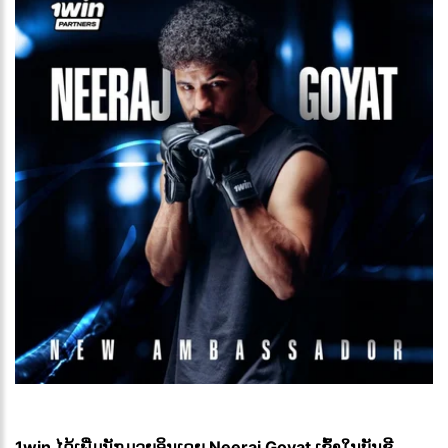
1win ໄດ້ເພີ່ມນັກມວຍອິນເດຍ Neeraj Goyat ເຂົ້າໃນບັນຊີ