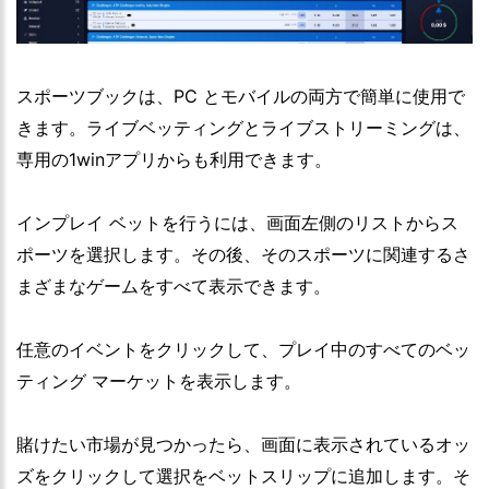
スポーツブックは、PC とモバイルの両方で簡単に使用で
きます。ライブベッティングとライブストリーミングは、
専用の1winアプリからも利用できます。
インプレイ ベットを行うには、画面左側のリストからス
ポーツを選択します。その後、そのスポーツに関連するさ
まざまなゲームをすべて表示できます。
任意のイベントをクリックして、プレイ中のすべてのベッ
ティング マーケットを表示します。
賭けたい市場が見つかったら、画面に表示されているオッ
ズをクリックして選択をベットスリップに追加します。そ