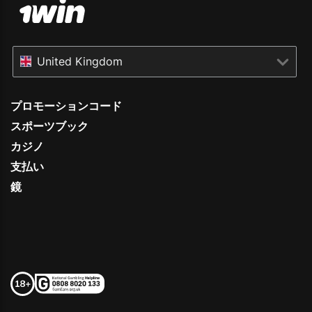
United Kingdom
プロモーションコード
スポーツブック
カジノ
支払い
鏡