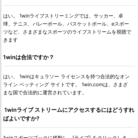
はい。 1winライブストリーミングでは、サッカー、卓
球、テニス、バレーボール、バスケットボール、eスポー
ツなど、さまざまなスポーツのライブストリームを視聴で
きます
1winは合法ですか？
はい、 1winはキュラソー ライセンスを持つ合法的なオン
ライン ベッティング サイトです。 1win.comは、さまざ
まな国で合法的に運営されています。
 1winライブ ストリームにアクセスするにはどうすれ
ばよいですか?
1winスポーツブックに移動し、[ライブ] をクリックしま