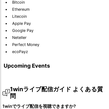
Bitcoin
Ethereum
Litecoin
Apple Pay
Google Pay
Neteller
Perfect Money
ecoPayz
Upcoming Events
1winライブ配信ガイド よくある質
問
1winでライブ配信を視聴できますか?