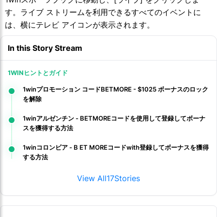
す。ライブ ストリームを利用できるすべてのイベントに
は、横にテレビ アイコンが表示されます。
In this Story Stream
1WINヒントとガイド
1winプロモーション コードBETMORE - $1025 ボーナスのロック
を解除
1winアルゼンチン - BETMOREコードを使用して登録してボーナ
スを獲得する方法
1winコロンビア - B ET MOREコードwith登録してボーナスを獲得
する方法
View All
17
Stories