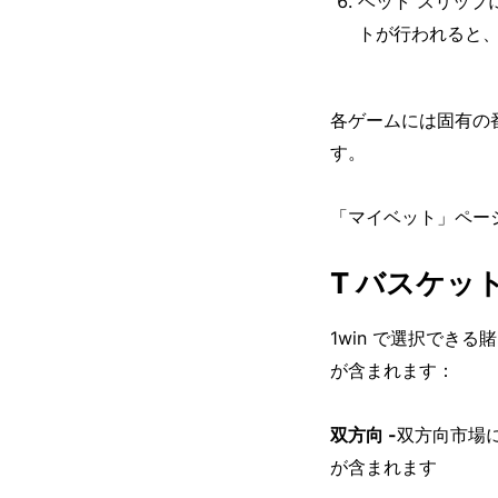
ベット スリップ
トが行われると
各ゲームには固有の
す。
「マイベット」ペー
T バスケッ
1win で選択できる
が含まれます：
双方向 -
双方向市場
が含まれます