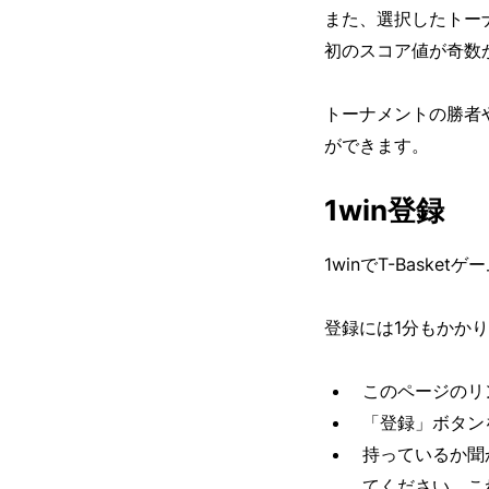
また、選択したトーナ
初のスコア値が奇数
トーナメントの勝者
ができます。
1win登録
1winでT-Bas
登録には1分もかか
このページのリン
「登録」ボタン
持っているか聞
てください。こ