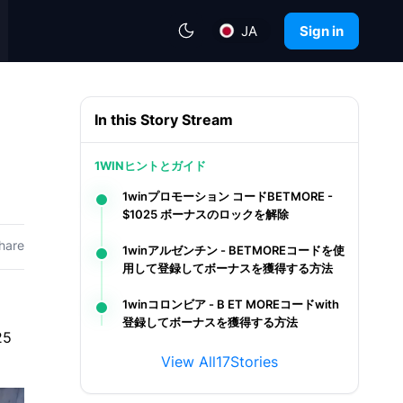
Sign in
JA
In this Story Stream
1WINヒントとガイド
1winプロモーション コードBETMORE -
$1025 ボーナスのロックを解除
hare
1winアルゼンチン - BETMOREコードを使
用して登録してボーナスを獲得する方法
1winコロンビア - B ET MOREコードwith
登録してボーナスを獲得する方法
5
View All
17
Stories