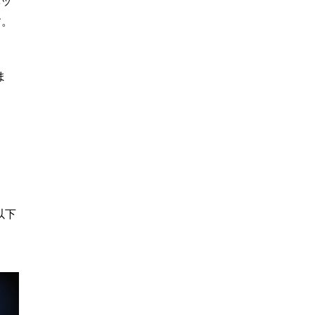
ベッ
す。
ま
以下