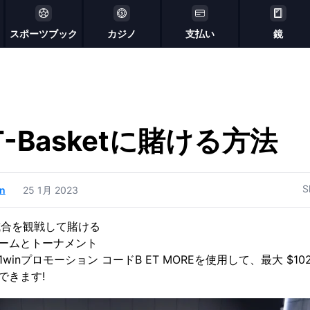
スポーツブック
カジノ
支払い
鏡
T-Basketに賭ける方法
S
on
25 1月 2023
ket試合を観戦して賭ける
ームとトーナメント
inプロモーション コードB ET MOREを使用して、最大 $102
できます!