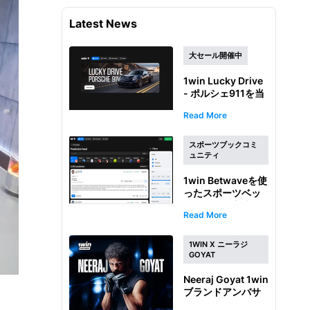
Latest News
大セール開催中
1win Lucky Drive
- ポルシェ911を当
てよう
Read More
スポーツブックコミ
ュニティ
1win Betwaveを使
ったスポーツベッ
ティングの方法
Read More
1WIN X ニーラジ
GOYAT
Neeraj Goyat 1win
ブランドアンバサ
ダーに就任