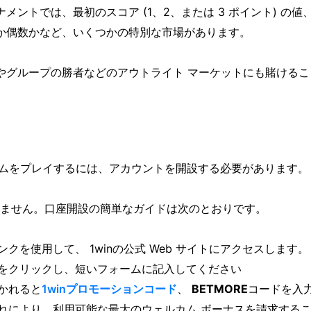
メントでは、最初のスコア (1、2、または 3 ポイント) の値
か偶数かなど、いくつかの特別な市場があります。
やグループの勝者などのアウトライト マーケットにも賭けるこ
ketゲームをプレイするには、アカウントを開設する必要があります。
りません。口座開設の簡単なガイドは次のとおりです。
クを使用して、 1winの公式 Web サイトにアクセスします。
をクリックし、短いフォームに記入してください
かれると
1winプロモーションコード
、
BETMORE
コードを入
れにより、利用可能な最大のウェルカム ボーナスを請求する