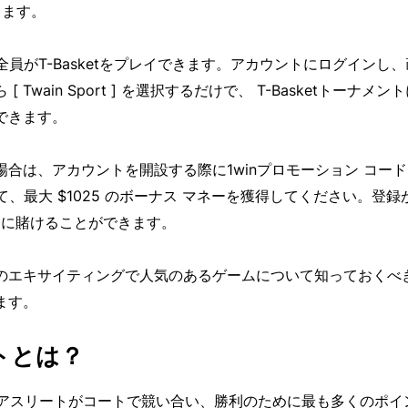
きます。
ー全員がT-Basketをプレイできます。アカウントにログインし、
 Twain Sport ] を選択するだけで、 T-Basketトーナメン
できます。
合は、アカウントを開設する際に1winプロモーション コード
て、最大 $1025 のボーナス マネーを獲得してください。登録
et に賭けることができます。
のエキサイティングで人気のあるゲームについて知っておくべ
ます。
トとは？
2 人のアスリートがコートで競い合い、勝利のために最も多くのポイ