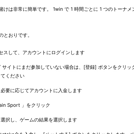
の賭けは非常に簡単です。 1win で 1 時間ごとに 1 つのトーナメ
は次のとおりです。
セスして、アカウントにログインします
 サイトにまだ参加していない場合は、[登録] ボタンをクリッ
してください
、必要に応じてアカウントに入金します
in Sport 」をクリック
を選択し、ゲームの結果を選択します