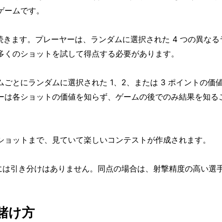
ゲームです。
間続きます。プレーヤーは、ランダムに選択された 4 つの異なる
多くのショットを試して得点する必要があります。
ごとにランダムに選択された 1、2、または 3 ポイントの価
ーは各ショットの価値を知らず、ゲームの後でのみ結果を知る
ショットまで、見ていて楽しいコンテストが作成されます。
tの試合には引き分けはありません。同点の場合は、射撃精度の高い選
の賭け方