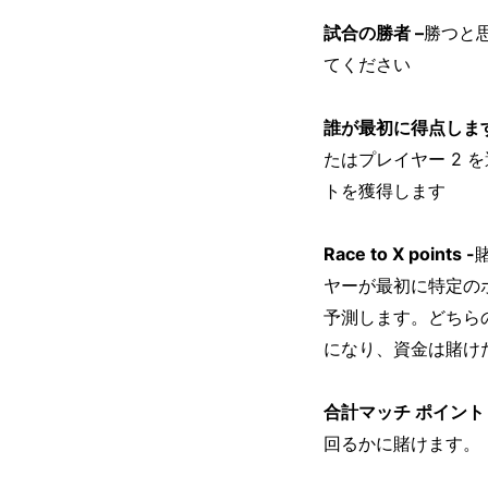
試合の勝者 –
勝つと
てください
誰が最初に得点します
たはプレイヤー 2 
トを獲得します
Race to X points -
ヤーが最初に特定の
予測します。どちら
になり、資金は賭け
合計マッチ ポイント 
回るかに賭けます。