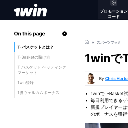
プロモーション
コード
On this page
スポーツブック
T-バスケットとは？
1winで
T-Basketの賭け方
T バスケット ベッティング
マーケット
By
Chris Hort
1win登録
1勝ウェルカムボーナス
1winでT-Bas
毎日利用できるゲ
新規プレイヤーは1w
のボーナスを獲得