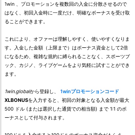
1win 、プロモーションを複数回の入金に分散させるので
はなく、初回入金時に一度だけ、明確なボーナスを受け取
ることができます。
これにより、オファーは理解しやすく、使いやすくなりま
す。入金した金額（上限まで）はボーナス資金として2倍
になるため、複雑な規約に縛られることなく、スポーツブ
ック、カジノ、ライブゲームをより気軽に試すことができ
ます。
1win.global
から登録し、
1winプロモーションコード
XLBONUS
を入力すると、初回の対象となる入金額が最大
500 ドル (または選択した通貨での相当額) まで 1:1 のボ
ーナスとして付与されます。