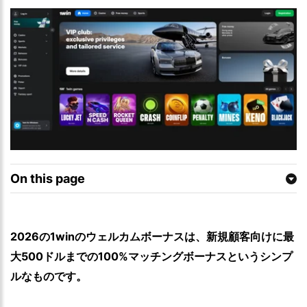
On this page
2026の1winのウェルカムボーナスは、新規顧客向けに最
大500ドルまでの100%マッチングボーナスというシンプ
ルなものです。