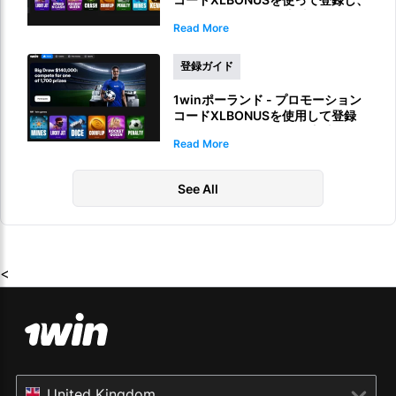
ボーナスを獲得する方法
Read More
登録ガイド
1winポーランド - プロモーション
コードXLBONUSを使用して登録
し、ボーナスを獲得する方法
Read More
See All
<
United Kingdom