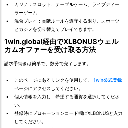
カジノ：スロット、テーブルゲーム、ライブディー
ラーゲーム
混合プレイ：貢献ルールを遵守する限り、スポーツ
とカジノを切り替えてプレイできます。
1win.global経由でXLBONUSウェル
カムオファーを受け取る方法
請求手続きは簡単で、数分で完了します。
このページにあるリンクを使用して、
1win公式登録
ページにアクセスしてください。
個人情報を入力し、希望する通貨を選択してくださ
い。
登録時にプロモーションコード欄にXLBONUSと入力
してください。