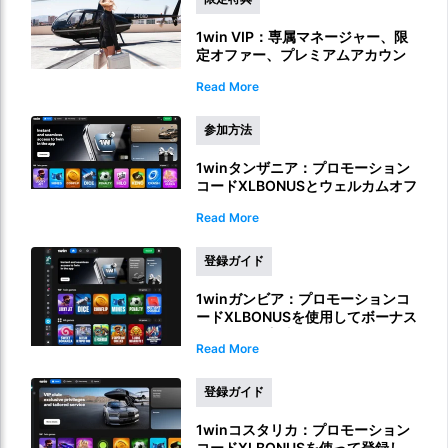
1win VIP：専属マネージャー、限
定オファー、プレミアムアカウン
トサポート
Read More
参加方法
1winタンザニア：プロモーション
コードXLBONUSとウェルカムオフ
ァーのガイド
Read More
登録ガイド
1winガンビア：プロモーションコ
ードXLBONUSを使用してボーナス
を獲得する方法
Read More
登録ガイド
1winコスタリカ：プロモーション
コードXLBONUSを使って登録し、