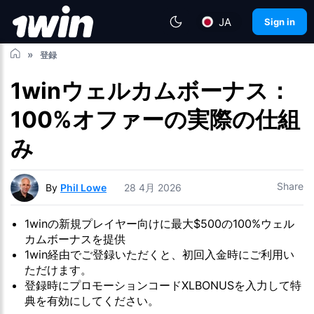
JA
Sign in
登録
1winウェルカムボーナス：
100%オファーの実際の仕組
み
Share
By
Phil Lowe
28 4月 2026
1winの新規プレイヤー向けに最大$500の100%ウェル
カムボーナスを提供
1win経由でご登録いただくと、初回入金時にご利用い
ただけます。
登録時にプロモーションコードXLBONUSを入力して特
典を有効にしてください。