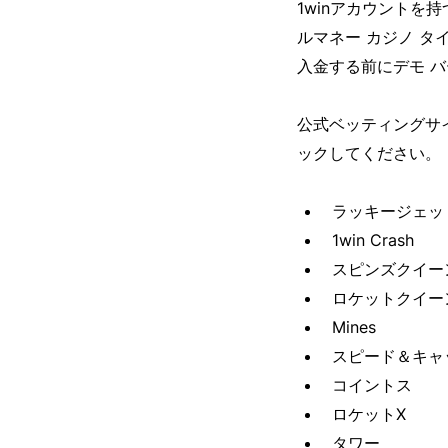
1winアカウントを
ルマネー カジノ 
入金する前にデモ 
公式ベッティングサイ
ックしてください。
ラッキージェッ
1win Crash
スピンズクイー
ロケットクイー
Mines
スピード＆キャ
コイントス
ロケットX
タワー