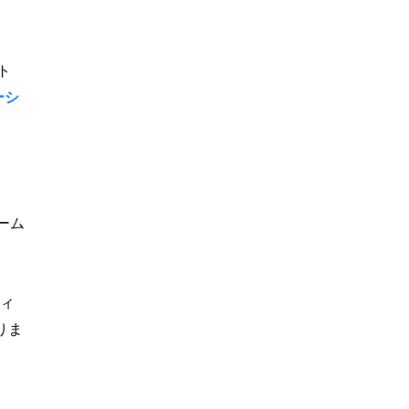
ト
ーシ
ゲーム
フィ
りま
。