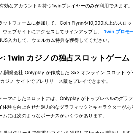
有効なアカウントを持つ1winプレイヤーのみが利用できます。
トフォームに参加して、Coin Flynnや10,000以上のスロッ
。ウェブサイトにアクセスしてサインアップし、
1win プロモ
ONUS入力して、ウェルカム特典を獲得してください。
: 1win カジノの独占スロットゲーム
ゲーム開発会社 Onlyplay が作成した 3x3 オンライン スロット 
1winカジノ サイトでプレリリース版をプレイできます。
ーマにしたスロットには、Onlyplay がトップレベルのグラ
イ体験を向上させた魅力的なグラフィックとキャラクターがあ
ームには次のようなボーナスがいくつかあります。
 2 番目のリールで貴重なコインを獲得してbankroll増やします