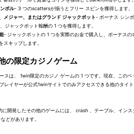
シンボル
- 3 つのscattersが揃うとフリー スピンを獲得します。
、メジャー、またはグランド ジャックポット
- ボーナス シン
て、ジャックポット報酬の 1 つを獲得します。
能
- ジャックポットの 1 つを実際のお金で購入し、ボーナスの
をスキップします。
その他の限定カジノゲーム
レリリースは、 1win限定のカジノ ゲームの 1 つです。現在、この
プレイヤーが公式1winサイトでのみアクセスできる他のタイト
が独占的に開発したその他のゲームには、 crash 、テーブル、イン
ンなどがあります。