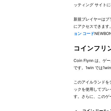
ッティング サイトに
新規プレイヤーはプラッ
にアクセスできます
ョン コード
NEWB
コインフリン
Coin Flynn は、
です。1win では
このアイルランドをテ
ックを使用してプレ
す。さらに、このゲ
コイン リール
-