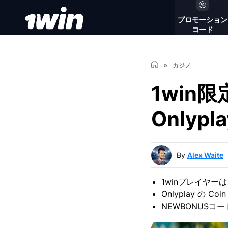
プロモーション
コード
カジノ
1win
Onlypla
By
Alex Waite
1winプレイヤ
Onlyplay の 
NEWBONUS