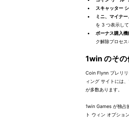
スキャッター 
ミニ、マイナー
を 3 つ表示し
ボーナス購入機
ク解除プロセス
1win の
Coin Flynn プ
ィング サイトには、
が多数あります。
1win Games 
ト ウィン オプショ