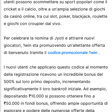
utenti possono scommettere su sport popolari come il
cricket e il calcio, oltre a un'ampia selezione di giochi
da casinò online, tra cui slot, poker, blackjack, roulette
e giochi con croupier dal vivo.
Per celebrare la nomina di Jyoti e attrarre nuovi
giocatori, 1win sta promuovendo un'allettante offerta
di benvenuto tramite il
codice promozionale 1win
.
I nuovi utenti che applicano questo codice al momento
della registrazione ricevono un incredibile bonus del
500% sul loro primo deposito, incrementando
significativamente il loro bankroll iniziale. Ad esempio,
depositando ₹10.000 si possono ottenere fino a
₹50.000 in fondi bonus, offrendo ampie opportunità di
esplorare e godere delle numerose offerte della