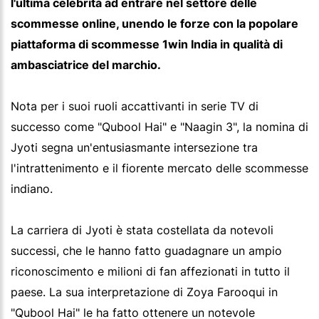
l'ultima celebrità ad entrare nel settore delle
scommesse online, unendo le forze con la popolare
piattaforma di scommesse 1win India in qualità di
ambasciatrice del marchio.
Nota per i suoi ruoli accattivanti in serie TV di
successo come "Qubool Hai" e "Naagin 3", la nomina di
Jyoti segna un'entusiasmante intersezione tra
l'intrattenimento e il fiorente mercato delle scommesse
indiano.
La carriera di Jyoti è stata costellata da notevoli
successi, che le hanno fatto guadagnare un ampio
riconoscimento e milioni di fan affezionati in tutto il
paese. La sua interpretazione di Zoya Farooqui in
"Qubool Hai" le ha fatto ottenere un notevole