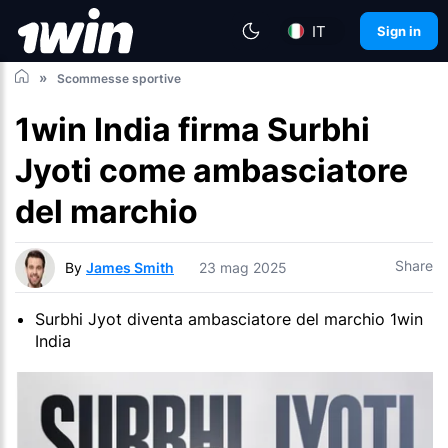
IT
Sign in
Scommesse sportive
1win India firma Surbhi
Jyoti come ambasciatore
del marchio
Share
By
James Smith
23 mag 2025
Surbhi Jyot diventa ambasciatore del marchio 1win
India