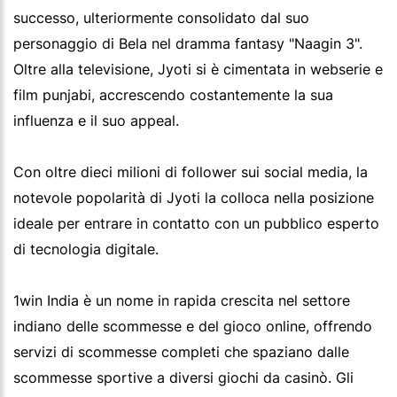
successo, ulteriormente consolidato dal suo
personaggio di Bela nel dramma fantasy "Naagin 3".
Oltre alla televisione, Jyoti si è cimentata in webserie e
film punjabi, accrescendo costantemente la sua
influenza e il suo appeal.
Con oltre dieci milioni di follower sui social media, la
notevole popolarità di Jyoti la colloca nella posizione
ideale per entrare in contatto con un pubblico esperto
di tecnologia digitale.
1win India è un nome in rapida crescita nel settore
indiano delle scommesse e del gioco online, offrendo
servizi di scommesse completi che spaziano dalle
scommesse sportive a diversi giochi da casinò. Gli