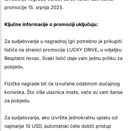
promocije 15. srpnja 2025.
Ključne informacije o promociji uključuju:
Za sudjelovanje u nagradnoj igri potrebno je prikupiti
listiće na stranici promocije LUCKY DRIVE, u odjeljku
Besplatni novac. Svaki listić daje vam jednu priliku za
pobjedu.
Fizičke nagrade bit će izvučene odabirom slučajnog
korisnika. Što više ulaznica imate, veće su vam šanse
za pobjedu.
Za sudjelovanje, ako izvršite jednokratnu uplatu od
najmanje 10 USD, automatski ćete dobiti pristup