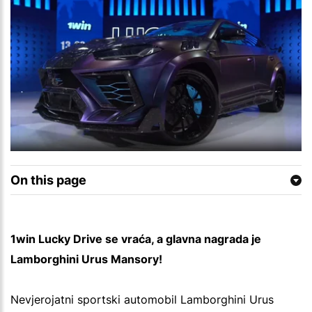
On this page
1win Lucky Drive se vraća, a glavna nagrada je
Lamborghini Urus Mansory!
Nevjerojatni sportski automobil Lamborghini Urus