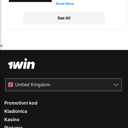
Read More
USDT za oklade na FIFA Svjetsko
prvenstvo
See All
<
United Kingdom
Promotivni kod
Kladionica
Kasino
Plaćanja