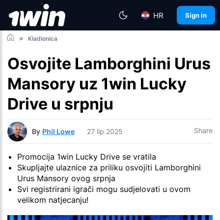
HR
Sign in
Kladionica
Osvojite Lamborghini Urus
Mansory uz 1win Lucky
Drive u srpnju
Share
By
Phil Lowe
27 lip 2025
Promocija 1win Lucky Drive se vratila
Skupljajte ulaznice za priliku osvojiti Lamborghini
Urus Mansory ovog srpnja
Svi registrirani igrači mogu sudjelovati u ovom
velikom natjecanju!