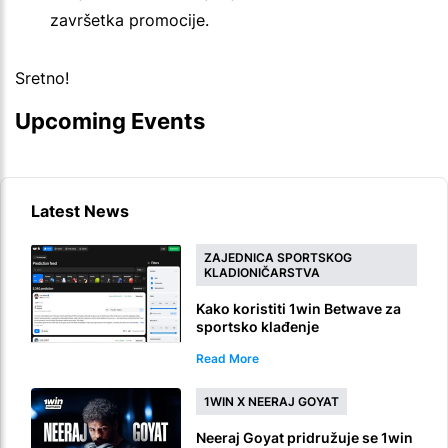
završetka promocije.
Sretno!
Upcoming Events
Latest News
ZAJEDNICA SPORTSKOG
KLADIONIČARSTVA
Kako koristiti 1win Betwave za
sportsko klađenje
Read More
1WIN X NEERAJ GOYAT
Neeraj Goyat pridružuje se 1win