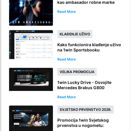
kao ambasador robne marke
Read More
KLAĐENJE UŽIVO
Kako funkcionira klađenje uživo
na 1win Sportsbooku
Read More
VELIKA PROMOCIJA
1win Lucky Drive - Osvojite
Mercedes Brabus G800
Read More
SVJETSKO PRVENSTVO 2026.
Promocija 1win Svjetskog
prvenstva u nogometu:
Nagradni fond od 5.000.000