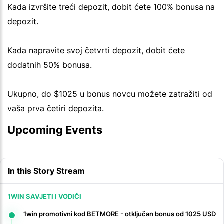
Kada izvršite treći depozit, dobit ćete 100% bonusa na
depozit.
Kada napravite svoj četvrti depozit, dobit ćete
dodatnih 50% bonusa.
Ukupno, do $1025 u bonus novcu možete zatražiti od
vaša prva četiri depozita.
Upcoming Events
In this Story Stream
1WIN SAVJETI I VODIČI
1win promotivni kod BETMORE - otključan bonus od 1025 USD