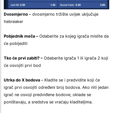
Dvosmjerno -
dvosmjerno tržište uvijek uključuje
tiebreaker
Pobjednik meča –
Odaberite za kojeg igrača mislite da
će pobijediti
Tko će prvi zabiti? –
Odaberite igrača 1 ili igrača 2 koji
će osvojiti prvi bod
Utrka do X bodova -
Kladite se i predvidite koji će
igrač prvi osvojiti određeni broj bodova. Ako niti jedan
igrač ne osvoji predviđene bodove, oklade se
poništavaju, a sredstva se vraćaju kladiteljima.