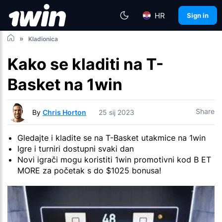
HR
Sign in
Kladionica
Kako se kladiti na T-
Basket na 1win
Share
By
Chris Horton
25 sij 2023
Gledajte i kladite se na T-Basket utakmice na 1win
Igre i turniri dostupni svaki dan
Novi igrači mogu koristiti 1win promotivni kod B ET
MORE za početak s do $1025 bonusa!