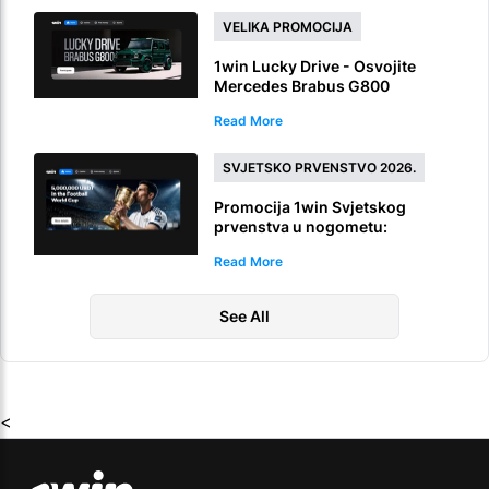
VELIKA PROMOCIJA
1win Lucky Drive - Osvojite
Mercedes Brabus G800
Read More
SVJETSKO PRVENSTVO 2026.
Promocija 1win Svjetskog
prvenstva u nogometu:
Nagradni fond od 5.000.000
Read More
USDT za oklade na FIFA Svjetsko
prvenstvo
See All
<