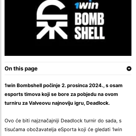
On this page
1win
Bombshell počinje 2. prosinca 2024., s osam
esports timova koji se bore za pobjedu na ovom
turniru za Valveovu najnoviju igru, Deadlock.
Ovo će biti najznačajniji Deadlock turnir do sada, s
tisućama obožavatelja eSporta koji će gledati
1win