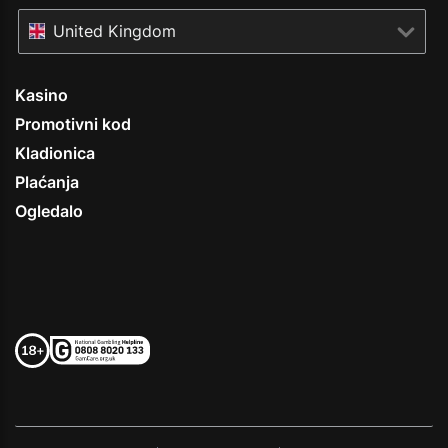
United Kingdom
Kasino
Promotivni kod
Kladionica
Plaćanja
Ogledalo