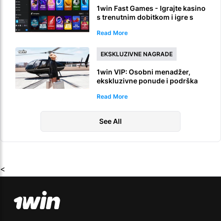
1win Fast Games - Igrajte kasino
s trenutnim dobitkom i igre s
padom igre
Read More
EKSKLUZIVNE NAGRADE
1win VIP: Osobni menadžer,
ekskluzivne ponude i podrška
za Premium račun
Read More
See All
<