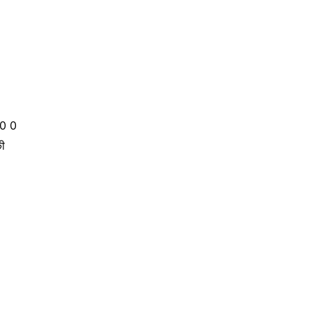
 0 0
की