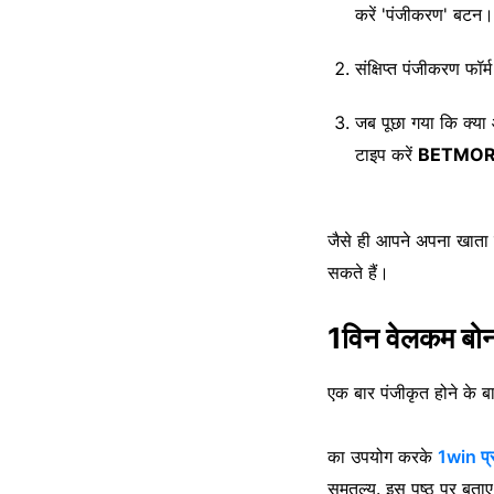
करें 'पंजीकरण' बटन।
संक्षिप्त पंजीकरण फॉर्म 
जब पूछा गया कि क्या 
टाइप करें
BETMOR
जैसे ही आपने अपना खाता
सकते हैं।
1विन वेलकम बो
एक बार पंजीकृत होने के
का उपयोग करके
1win प्
समतुल्य. इस पृष्ठ पर बता