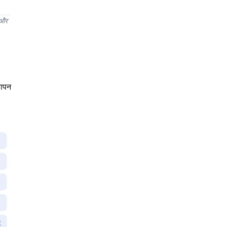
 और
यापन