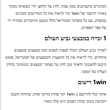
הסיכויים מתעדכנים בזמן אמת. לחץ על הלחצן 'חי' כשאתה מבקר
באתר הרשמי של 1win כדי לראות את כל האירועים הזמינים
במשחק, עם כל משחקי המונדיאל כולל בקטע ההימורים בשידור חי
של ספר הספורט.
1 זכייה במבצעי גביע העולם
לאורך גביע העולם תוכלו לצפות למצוא המון מבצעים ומבצעים
מיוחדים. כדי לראות את כל ההצעות והמבצעים של המונדיאל, פשוט
היכנס לחשבונך ולאחר מכן לחץ על כפתור 'מבצעים ובונוסים' בחלק
העליון של המסך.
1win רישום
אתה יכול להירשם ב 1win תוך פחות מדקה אחת. פתיחת חשבון
ותביעת בונוס קבלת הפנים היא קלה מאוד.