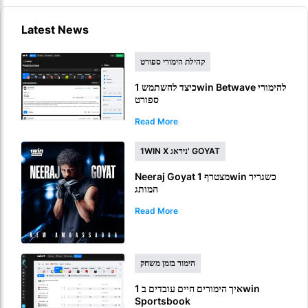
Latest News
קהילת הימורי ספורט
כיצד להשתמש 1win Betwave להימורי
ספורט
Read More
1WIN X ניראג' GOYAT
Neeraj Goyat מצטרף 1win כשגריר
המותג
Read More
הימור בזמן משחק
איך הימורים חיים עובדים ב 1win
Sportsbook