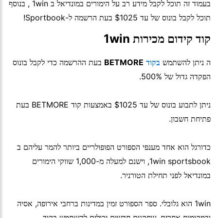
בעמוד זה תוכל לקבל מידע רב על הימורים במונדיאל ב 1win , בנוסף
תוכל לקבל בונוס של עד $1025 בעת הרשמה ל-Sportbook!
קוד קידום מכירות 1win
ה ניתן להשתמש
בקוד
BETMORE
בעת ההרשמה כדי לקבל בונוס
הפקדה גדול של 500%.
ניתן לתבוע בונוס של עד $1025 באמצעות קוד BETMORE בעת
פתיחת חשבון.
כדורגל הוא אחד מענפי הספורט הפופולריים ביותר להמר עליהם ב
1win sportsbook, וישנם למעלה מ-1,000 שווקי הימורים
במונדיאל לפני תחילת הטורניר.
1win הוא גלובלי. ספר הספורט זמין במדינות ברחבי אירופה, אסיה
ובמקומות אחרים. שחקנים חדשים יכולים להשתמש בקוד