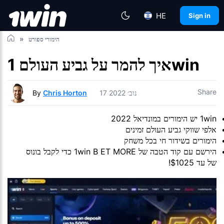
HE
Sign in
הימורי ספורט
איך להמר על גביע העולם 1win
Share
17 נוב׳ 2022
Chris Horton
By
1win יש הימורים במונדיאל 2022
אלפי שווקי גביע העולם זמינים
הימורים בשידור חי בכל משחק
הירשם עם קוד הטבה של 1win B ET MORE כדי לקבל בונוס
של עד $1025!